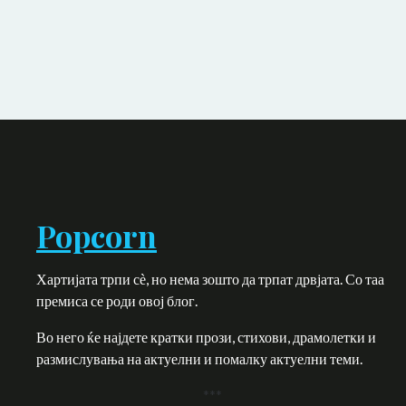
Popcorn
Хартијата трпи сѐ, но нема зошто да трпат дрвјата. Со таа
премиса се роди овој блог.
Во него ќе најдете кратки прози, стихови, драмолетки и
размислувања на актуелни и помалку актуелни теми.
***