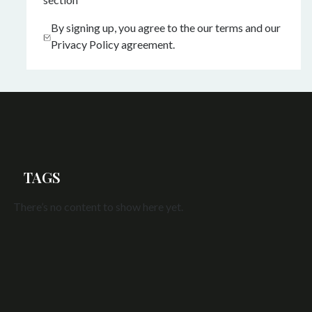
By signing up, you agree to the our terms and our
Privacy Policy agreement.
TAGS
There’s no content to show here yet.