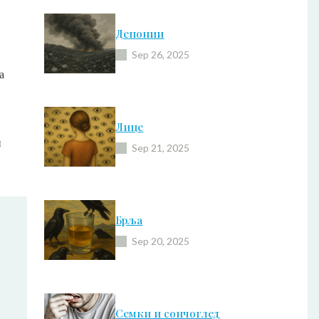
Депонии
Sep 26, 2025
а
Лице
и
Sep 21, 2025
Брља
Sep 20, 2025
Семки и сончоглед