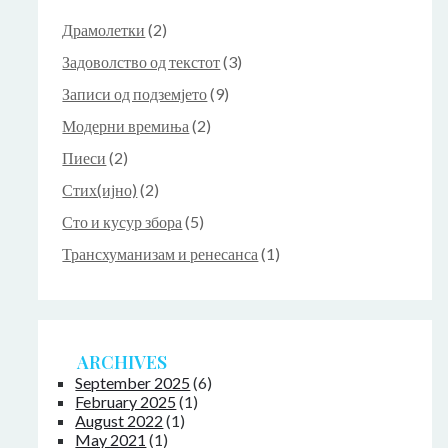
Драмолетки
(2)
Задоволство од текстот
(3)
Записи од подземјето
(9)
Модерни времиња
(2)
Пиеси
(2)
Стих(ијно)
(2)
Сто и кусур збора
(5)
Трансхуманизам и ренесанса
(1)
ARCHIVES
September 2025
(6)
February 2025
(1)
August 2022
(1)
May 2021
(1)