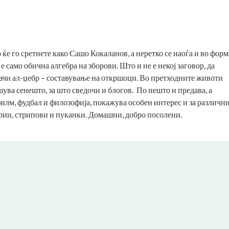
 ќе го сретнете како Сашо Кокаланов, а неретко се наоѓа и во форм
е само обична алгебра на зборови. Што и не е некој заговор, да
начи ал-џебр – составување на откршоци. Во претходните животи
ува сенешто, за што сведочи и блогов. По нешто и предава, а
филм, фудбал и филозофија, покажува особен интерес и за различн
серии, стрипови и пуканки. Домашни, добро посолени.