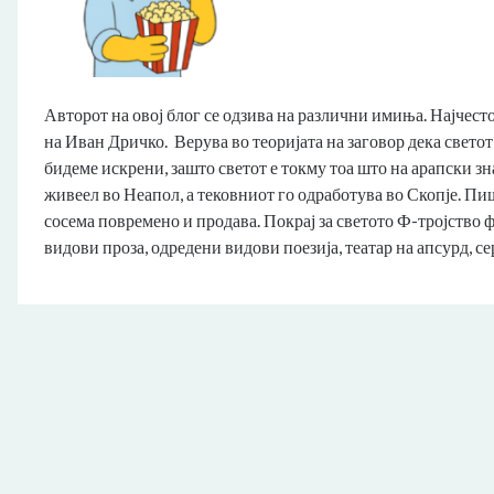
Авторот на овој блог се одзива на различни имиња. Најчесто
на Иван Дричко. Верува во теоријата на заговор дека светот 
бидеме искрени, зашто светот е токму тоа што на арапски з
живеел во Неапол, а тековниот го одработува во Скопје. Пиш
сосема повремено и продава. Покрај за светото Ф-тројство 
видови проза, одредени видови поезија, театар на апсурд, 