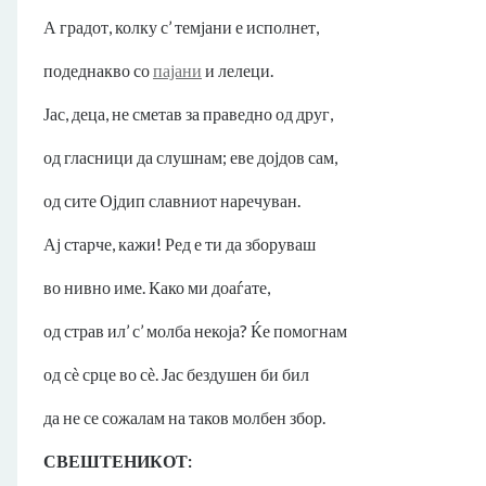
А градот, колку с’ темјани е исполнет,
подеднакво со
пајани
и лелеци.
Јас, деца, не сметав за праведно од друг,
од гласници да слушнам; еве дојдов сам,
од сите Ојдип славниот наречуван.
Ај старче, кажи! Ред е ти да зборуваш
во нивно име. Како ми доаѓате,
од страв ил’ с’ молба некоја? Ќе помогнам
од сѐ срце во сѐ. Јас бездушен би бил
да не се сожалам на таков молбен збор.
СВЕШТЕНИКОТ: