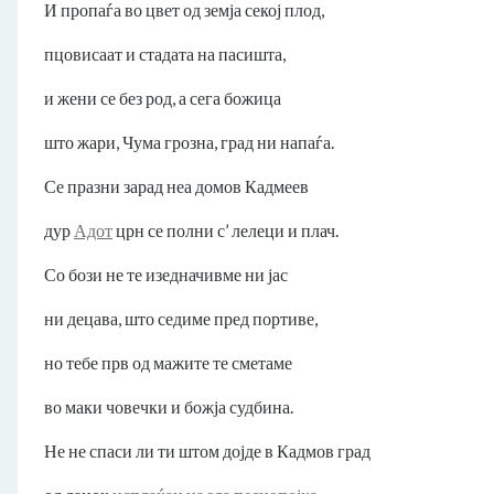
И пропаѓа во цвет од земја секој плод,
пцовисаат и стадата на пасишта,
и жени се без род, а сега божица
што жари, Чума грозна, град ни напаѓа.
Се празни зарад неа домов Кадмеев
дур
Адот
црн се полни с’ лелеци и плач.
Со бози не те изедначивме ни јас
ни децава, што седиме пред портиве,
но тебе прв од мажите те сметаме
во маки човечки и божја судбина.
Не не спаси ли ти штом дојде в Кадмов град