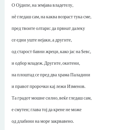
О Ојдипе, на земјава владетелу,
нѐ гледаш сам, на каква возраст тука сме,
пред твоите олтари: да првнат далеку
се едни уште нејаки, а другите,
од старост бавни жреци, како јас на Sевс,
и одбор младеж. Другите, окитени,
на плоштад се пред два храма Паладини
и правот пророчки кај лежи Изменов.
Та градот мошне силно, веќе гледаш сам,
е смутен; глава тој да крене не може
од длабини на море закрвавено.