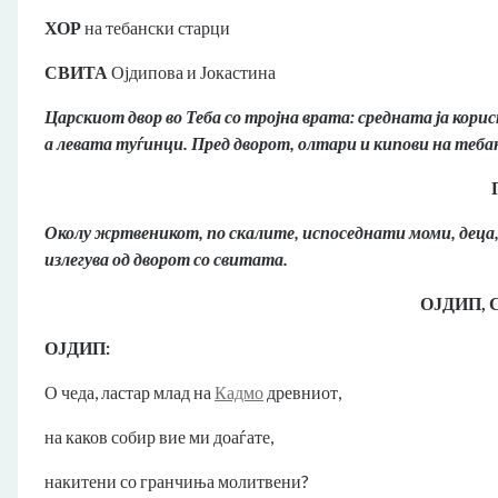
ХОР
на тебански старци
СВИТА
Ојдипова и Јокастина
Царскиот двор во Теба со тројна врата: средната ја кор
а левата туѓинци. Пред дворот, олтари и кипови на теба
Околу жртвеникот, по скалите, испоседнати моми, деца,
излегува од дворот со свитата.
ОЈДИП,
ОЈДИП:
О чеда, ластар млад на
Кадмо
древниот,
на каков собир вие ми доаѓате,
накитени со гранчиња молитвени?