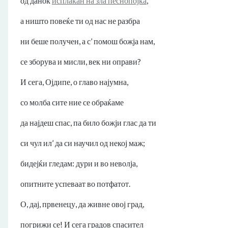
од данок
исплаќан на зла песнопојка
,
а ништо повеќе ти од нас не разбра
ни беше получен, а с’ помош божја нам,
се зборува и мисли, век ни оправи?
И сега, Ојдипе, о главо најумна,
со молба сите ние се обраќаме
да најдеш спас, па било божји глас да ти
си чул ил’ да си научил од некој маж;
бидејќи гледам: дури и во неволја,
опитните успеваат во потфатот.
О, дај, првенецу, да живне овој град,
погрижи се! И сега градов спасител