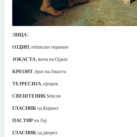
ЛИЦА:
ОЈДИП
, тебански тиранин
ЈОКАСТА
, жена на Ојдип
КРЕОНТ
, брат на Јокаста
ТЕЈРЕСИЈА
, пророк
СВЕШТЕНИК
Sевсов
ГЛАСНИК
од Коринт
ПАСТИР
на Лај
ГЛАСНИК
од дворот