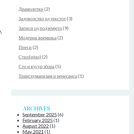
Драмолетки
(2)
Задоволство од текстот
(3)
Записи од подземјето
(9)
,
Модерни времиња
(2)
Пиеси
(2)
Стих(ијно)
(2)
Сто и кусур збора
(5)
Трансхуманизам и ренесанса
(1)
ARCHIVES
September 2025
(6)
February 2025
(1)
August 2022
(1)
May 2021
(1)