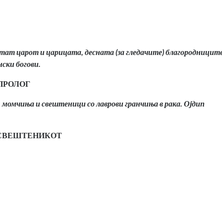
истат царот и царицата, десната (за гледачите) благородниците
нски богови.
ПРОЛОГ
 момчиња и свештеници со лаврови гранчиња в рака. Ојдип
 СВЕШТЕНИКОТ