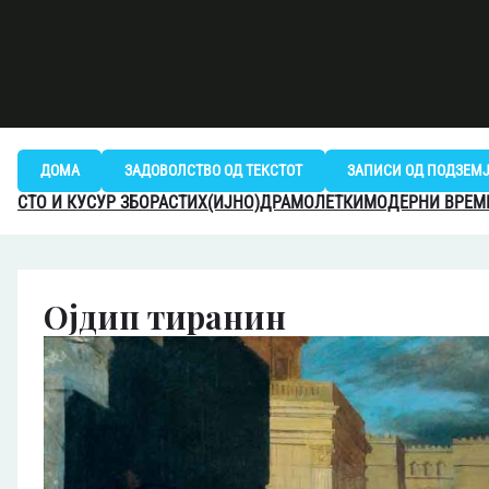
Skip
to
content
ДОМА
ЗАДОВОЛСТВО ОД ТЕКСТОТ
ЗАПИСИ ОД ПОДЗЕМ
СТО И КУСУР ЗБОРА
СТИХ(ИЈНО)
ДРАМОЛЕТКИ
МОДЕРНИ ВРЕ
Ојдип тиранин