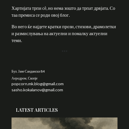
Хартијата трпи сѐ, но нема зошто да трпат дрвјата. Со
таа премиса се роди овој блог.
Во него ќе најдете кратки прози, стихови, драмолетки
и размислувања на актуелни и помалку актуелни
теми.
***
Бул. Јане Сандански 84
Аеродром, Скопје
popcorn.mk.blog@gmail.com
sasho.kokalanov@gmail.com
LATEST ARTICLES