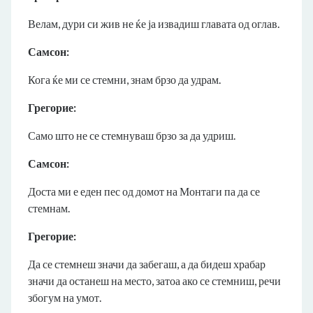
Велам, дури си жив не ќе ја извадиш главата од оглав.
Самсон:
Кога ќе ми се стемни, знам брзо да удрам.
Грегорие:
Само што не се стемнуваш брзо за да удриш.
Самсон:
Доста ми е еден пес од домот на Монтаги па да се
стемнам.
Грегорие:
Да се стемнеш значи да забегаш, а да бидеш храбар
значи да останеш на место, затоа ако се стемниш, речи
збогум на умот.