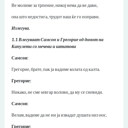
Ве молиме за трпение, никој нема да ве дави,
она што недостига, трудот наш ќе го поправи.
Излегува
.
1.1 Влегуваат Самсон и Грегорие од домот на
Капулети со мечеви и штитови
Самсон:
Грегорие, брате, пак ја вадиме колата од калта.
Грегорие:
Никако, не сме ѕевгар волови, да му се сневиди.
Самсон:
Велам, вадиме да не ни ја извадат душата низ нос.
Грегорие
: