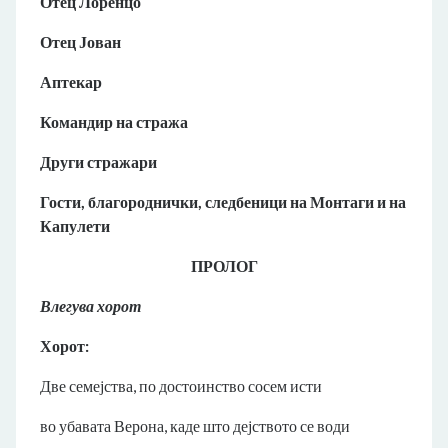
Отец Лоренцо
Отец Јован
Аптекар
Командир на стража
Други стражари
Гости, благороднички, следбеници на Монтаги и на
Капулети
ПРОЛОГ
Влегува хорот
Хорот:
Две семејства, по достоинство сосем исти
во убавата Верона, каде што дејството се води