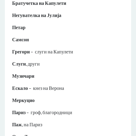
Братучетка на Капулети
Негувателка на Јулија
Петар
Самсон
Грегори
– слуги на Капулети
Слуги
, други
Музичари
Ескало
– кнез на Верона
Меркуцио
Париз
– гроф, благородници
Паж
, на Париз