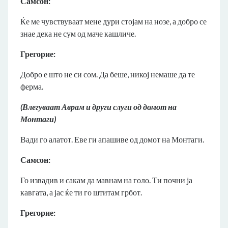
Самсон:
Ќе ме чувствуваат мене дури стојам на нозе, а добро се
знае дека не сум од маче кашличе.
Грегорие:
Добро е што не си сом. Да беше, никој немаше да те
ферма.
(Влегуваат Аврам и други слуги од домот на
Монтаги)
Вади го алатот. Еве ги апашиве од домот на Монтаги.
Самсон:
Го извадив и сакам да мавнам на голо. Ти почни ја
кавгата, а јас ќе ти го штитам грбот.
Грегорие: