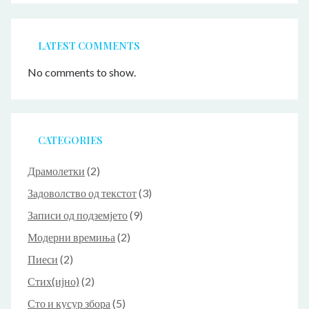
LATEST COMMENTS
No comments to show.
CATEGORIES
Драмолетки
(2)
Задоволство од текстот
(3)
Записи од подземјето
(9)
Модерни времиња
(2)
Пиеси
(2)
Стих(ијно)
(2)
Сто и кусур збора
(5)