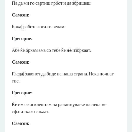
Па да ми го свртиш грбот и да збришеш.
Самсон:
Бркај работа кога ти велам.
Грегорие:
Абе ќе бркам ама со тебе ќе нè избркаат.
Самсон:
Гледај законот да биде на наша страна. Нека почнат
тие.
Грегорие:
Ќе им се исклештам на разминување па нека ме
сфатат како сакаат.
Самсон: