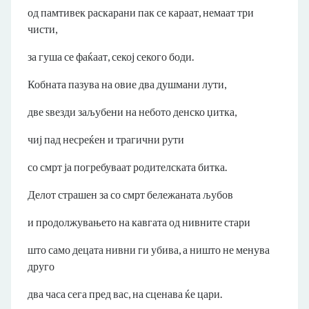
од памтивек раскарани пак се караат, немаат три
чисти,
за гуша се фаќаат, секој секого боди.
Кобната пазува на овие два душмани лути,
две ѕвезди заљубени на небото денско џитка,
чиј пад несреќен и трагични рути
со смрт ја погребуваат родителската битка.
Делот страшен за со смрт бележаната љубов
и продолжувањето на кавгата од нивните стари
што само децата нивни ги убива, а ништо не менува
друго
два часа сега пред вас, на сценава ќе цари.