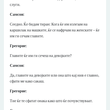
слуги.
Самсон:
Сеедно. Ќе бидам тиран: Кога ќе им излезам на
каршилак на машките, ќе се нафрчам на женските – ќе
им ги сечам главите.
Грегорие:
Главите ќе им ги сечеш на девојките?
Самсон:
Да, главите на девојките или она што кај нив е главно,
сфати ме како сакаш.
Грегорие:
Тие ќе те сфатат онака како што ќе почувствуваат.