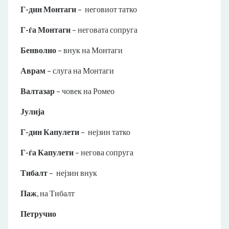
Г-дин
Монтаги
– неговиот татко
Г-ѓа
Монтаги
– неговата сопруга
Бенволио
– внук на Монтаги
Аврам
– слуга на Монтаги
Валтазар
– човек на Ромео
Јулија
Г-дин Капулети
– нејзин татко
Г-ѓа
Капулети
– негова сопруга
Тибалт
– нејзин внук
Паж
, на Тибалт
Петручио