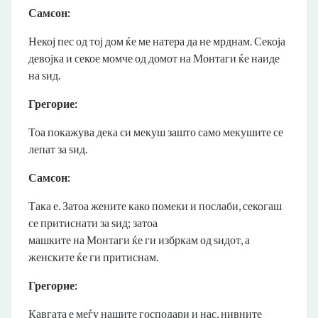
Самсон:
Некој пес од тој дом ќе ме натера да не мрднам. Секоја
девојка и секое момче од домот на Монтаги ќе наиде
на ѕид.
Грегорие:
Тоа покажува дека си мекуш зашто само мекушите се
лепат за ѕид.
Самсон:
Така е. Затоа жените како помеки и послаби, секогаш
се притиснати за ѕид; затоа
машките на Монтаги ќе ги избркам од ѕидот, а
женските ќе ги притиснам.
Грегорие:
Кавгата е меѓу нашите господари и нас, нивните