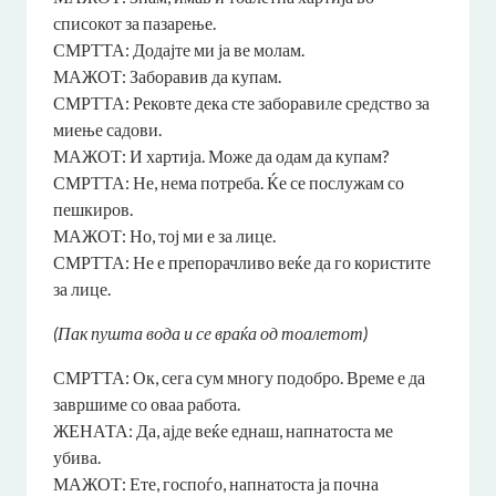
списокот за пазарење.
СМРТТА: Додајте ми ја ве молам.
МАЖОТ: Заборавив да купам.
СМРТТА: Рековте дека сте заборавиле средство за
миење садови.
МАЖОТ: И хартија. Може да одам да купам?
СМРТТА: Не, нема потреба. Ќе се послужам со
пешкиров.
МАЖОТ: Но, тој ми е за лице.
СМРТТА: Не е препорачливо веќе да го користите
за лице.
(Пак пушта вода и се враќа од тоалетот)
СМРТТА: Ок, сега сум многу подобро. Време е да
завршиме со оваа работа.
ЖЕНАТА: Да, ајде веќе еднаш, напнатоста ме
убива.
МАЖОТ: Ете, госпоѓо, напнатоста ја почна