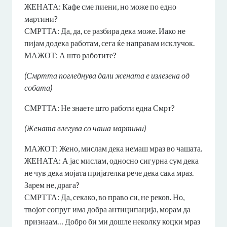
ЖЕНАТА: Кафе сме пиени, но може по едно
мартини?
СМРТТА: Да, да, се разбира дека може. Иако не
пијам додека работам, сега ќе направам исклучок.
МАЖОТ: А што работите?
(Смртта погледнува дали жената е излезена од
собата)
СМРТТА: Не знаете што работи една Смрт?
(Жената влегува со чаша мартини)
МАЖОТ: Жено, мислам дека немаш мраз во чашата.
ЖЕНАТА: А јас мислам, односно сигурна сум дека
не чув дека мојата пријателка рече дека сака мраз.
Зарем не, драга?
СМРТТА: Да, секако, во право си, не реков. Но,
твојот сопруг има добра антиципација, морам да
признаам… Добро би ми дошле неколку коцки мраз