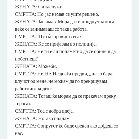
ЖЕНАТА: Си заслужи.
СМРТТА: Но, јас немав се уште решено.
ЖЕНАТА: Јас имав. Мора да си поодлучна кога
веќе се занимаваш со таква работа.
СМРТТА: Што ќе правиш сега?
ЖЕНАТА: Ќе се пријавам во полиција.
СМРТТА: Не ти е ли попаметно да се обидеш да
побегнеш?
ЖЕНАТА: Можеби.
СМРТТА: Не. Не. Не доаѓа предвид, не го барај
клучот од мене, не можам да го прекршувам
работниот кодекс.
ЖЕНАТА: Тогаш ќе морам да се прекачам преку
терасата.
СМРТТА: Тоа е добра идеја.
ЖЕНАТА: Но, ако паднам.
СМРТТА: Сопругот ќе биде среќен ако дојдеш со
нас.