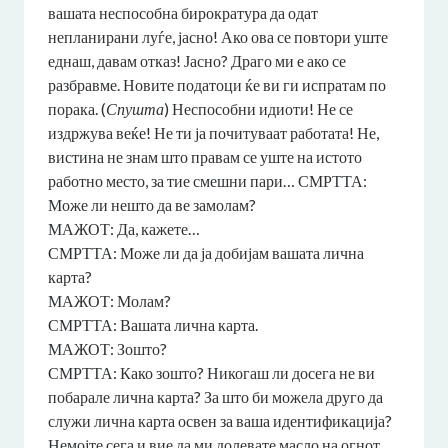
вашата неспособна бирократура да одат
непланирани луѓе, јасно! Ако ова се повтори уште
еднаш, давам отказ! Јасно? Драго ми е ако се
разбравме. Новите податоци ќе ви ги испратам по
порака. (
Спушта
) Неспособни идиоти! Не се
издржува веќе! Не ти ја почитуваат работата! Не,
вистина не знам што правам се уште на истото
работно место, за тие смешни пари… СМРТТА:
Може ли нешто да ве замолам?
МАЖОТ: Да, кажете…
СМРТТА: Може ли да ја добијам вашата лична
карта?
МАЖОТ: Молам?
СМРТТА: Вашата лична карта.
МАЖОТ: Зошто?
СМРТТА: Како зошто? Никогаш ли досега не ви
побарале лична карта? За што би можела друго да
служи лична карта освен за ваша идентификација?
Немојте сега и вие да ми долевате масло на огнот,