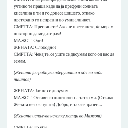
учтиво те праша каде да ја префрли солната
киселина и ти и го донесе шишето, откако
претходно го испразни во умивалникот.
СМРТТА: Престанете! Ако не престанете, ќе морам
повторно да медитирам!
МАЖОТ: Оди!
ЖЕНАТА: Слободно!
СМРТТА: Чекајте, се уште се двоумам кого од вас да
земам.
(Жената ја грабнува пдерушата и од неа вади
пиштол)
ЖЕНАТА: Јас не се двоумам.
МАЖОТ: Остави го пиштолот на татко ми. (Откако
Жената не го спушта) Добро, и така е празен…
(Жената испалува неколку метци во Мажот)
СМРТТА: Го уби.