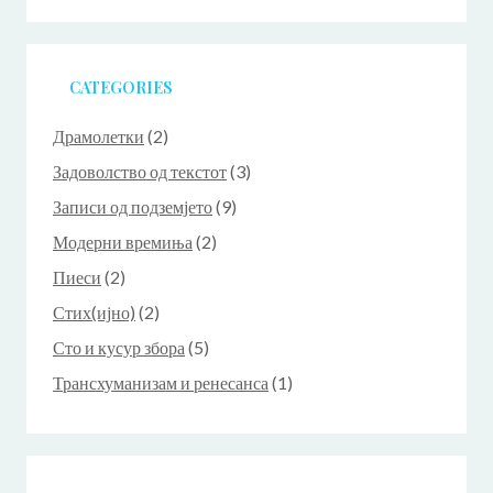
CATEGORIES
Драмолетки
(2)
Задоволство од текстот
(3)
Записи од подземјето
(9)
Модерни времиња
(2)
Пиеси
(2)
Стих(ијно)
(2)
Сто и кусур збора
(5)
Трансхуманизам и ренесанса
(1)