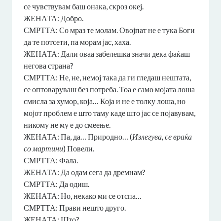
се чувствувам баш онака, скроз океј.
ЖЕНАТА: Добро.
СМРТТА: Со мраз те молам. Овојпат не е тука Боги
да те потсети, па морам јас, хаха.
ЖЕНАТА: Дали оваа забелешка значи дека фаќаш
негова страна?
СМРТТА: Не, не, немој така да ги гледаш нештата,
се оптоваруваш без потреба. Тоа е само мојата лоша
смисла за хумор, која… Која и не е толку лоша, но
мојот проблем е што таму каде што јас се појавувам,
никому не му е до смеење.
ЖЕНАТА: Па, да… Природно… (
Излегува, се враќа
со мартини
) Повели.
СМРТТА: Фала.
ЖЕНАТА: Да одам сега да дремнам?
СМРТТА: Да одиш.
ЖЕНАТА: Но, некако ми се отспа…
СМРТТА: Прави нешто друго.
ЖЕНАТА: Што?