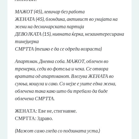
МАЖОТ (45), левичар без работа
ЖЕНАТА (45), блондика, активист во унијата на
жени на десничарската партија
ДЕВОЈКАТА (15), нивната ќерка, незаинтересирана
тинејџерка
СМРТТА (тешко е да се одреди возраста)
Апартман. Дневна соба. МАЖОТ, облечен во
тренерки, седи во фотеља и чека. Се отвора
вратата од апартманот. Влегува ЖЕНАТА во
сукња, кошула и сако. Со нејзе е уште една жена,
облечена така како што би требало да биде
облечена СМРТТА.
ЖЕНАТА: Еве не, стигнавме.
СМРТТА: Здраво.
(Мажот само гледа со подзината уста.)