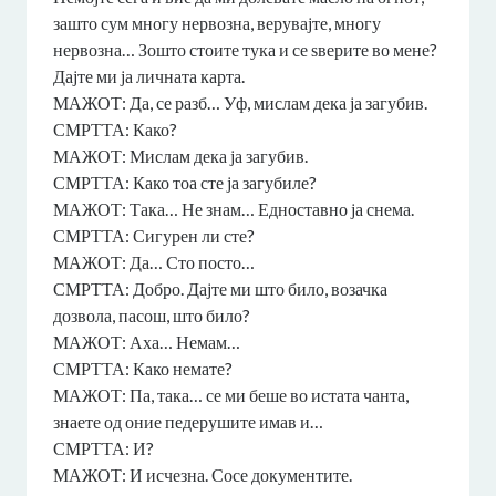
зашто сум многу нервозна, верувајте, многу
нервозна… Зошто стоите тука и се ѕверите во мене?
Дајте ми ја личната карта.
МАЖОТ: Да, се разб… Уф, мислам дека ја загубив.
СМРТТА: Како?
МАЖОТ: Мислам дека ја загубив.
СМРТТА: Како тоа сте ја загубиле?
МАЖОТ: Така… Не знам… Едноставно ја снема.
СМРТТА: Сигурен ли сте?
МАЖОТ: Да… Сто посто…
СМРТТА: Добро. Дајте ми што било, возачка
дозвола, пасош, што било?
МАЖОТ: Аха… Немам…
СМРТТА: Како немате?
МАЖОТ: Па, така… се ми беше во истата чанта,
знаете од оние педерушите имав и…
СМРТТА: И?
МАЖОТ: И исчезна. Сосе документите.