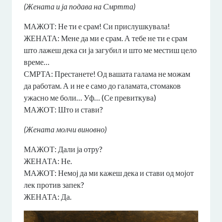
(Жената и ја подава на Смртта)
МАЖОТ: Не ти е срам! Си прислушкувала!
ЖЕНАТА: Мене да ми е срам. А тебе не ти е срам
што лажеш дека си ја загубил и што ме местиш цело
време…
СМРТА: Престанете! Од вашата галама не можам
да работам. А и не е само до галамата, стомаков
ужасно ме боли… Уф… (Се превиткува)
МАЖОТ: Што и стави?
(Жената молчи виновно)
МАЖОТ: Дали ја отру?
ЖЕНАТА: Не.
МАЖОТ: Немој да ми кажеш дека и стави од мојот
лек против запек?
ЖЕНАТА: Да.