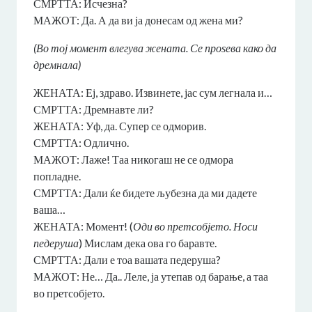
СМРТТА: Исчезна?
МАЖОТ: Да. А да ви ја донесам од жена ми?
(Во тој момент влегува жената. Се проѕева како да
дремнала)
ЖЕНАТА: Еј, здраво. Извинете, јас сум легнала и…
СМРТТА: Дремнавте ли?
ЖЕНАТА: Уф, да. Супер се одморив.
СМРТТА: Одлично.
МАЖОТ: Лаже! Таа никогаш не се одмора
попладне.
СМРТТА: Дали ќе бидете љубезна да ми дадете
ваша…
ЖЕНАТА: Момент! (
Оди во претсобјето. Носи
педеруша
) Мислам дека ова го баравте.
СМРТТА: Дали е тоа вашата педеруша?
МАЖОТ: Не… Да.. Леле, ја утепав од барање, а таа
во претсобјето.