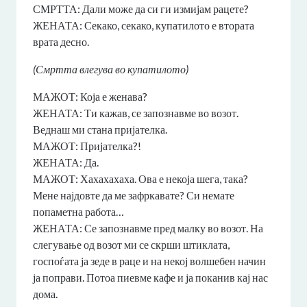
СМРТТА: Дали може да си ги измијам рацете?
ЖЕНАТА: Секако, секако, купатилото е втората
врата десно.
(Смртта влегува во купатилото)
МАЖОТ: Која е женава?
ЖЕНАТА: Ти кажав, се запознавме во возот.
Веднаш ми стана пријателка.
МАЖОТ: Пријателка?!
ЖЕНАТА: Да.
МАЖОТ: Хахахахаха. Ова е некоја шега, така?
Мене најдовте да ме зафркавате? Си немате
попаметна работа…
ЖЕНАТА: Се запознавме пред малку во возот. На
слегување од возот ми се скрши штиклата,
госпоѓата ја зеде в раце и на некој волшебен начин
ја поправи. Потоа пиевме кафе и ја поканив кај нас
дома.