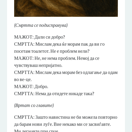
(Смртта се подисправува)
МАЖОТ: Дали си добро?
СМРТТА: Мислам дека ќе морам пак да ви го
посетам тоалетот. Не е проблем нели?
МАЖОТ: Не, не нема проблем. Немој да се
чувствуваш непријатно.
СМРТТА: Мислам дека морам без одлагање да одам
во ве-це.
МАЖОТ: Добро.
СМРТТА: Нема да отидете никаде така?
(Вртат со главите)
СМРТТА: Зашто навистина не би можела повторно
да барам нови луѓе. Вие некако ми се засвиѓавте.
Ми легнавте при срце.