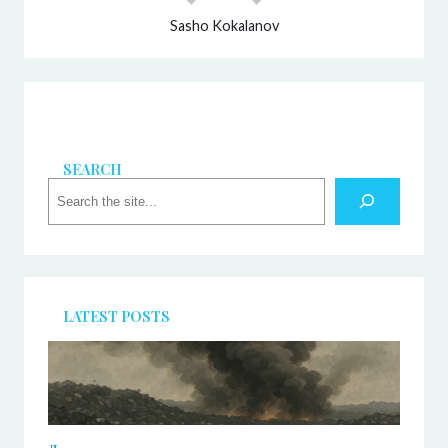
Sasho Kokalanov
SEARCH
S
e
a
r
c
h
LATEST POSTS