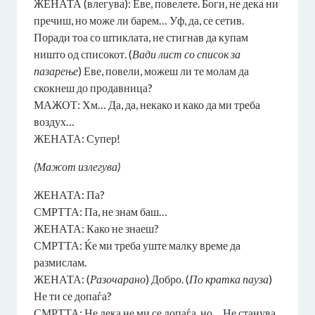
ЖЕНАТА (влегува): Еве, повелете. Боги, не дека ни
пречиш, но може ли барем… Уф, да, се сетив.
Поради тоа со штиклата, не стигнав да купам
ништо од списокот. (
Вади лист со список за
пазарење
) Еве, повели, можеш ли те молам да
скокнеш до продавница?
МАЖОТ: Хм… Да, да, некако и како да ми треба
воздух…
ЖЕНАТА: Супер!
(Мажот излегува)
ЖЕНАТА: Па?
СМРТТА: Па, не знам баш…
ЖЕНАТА: Како не знаеш?
СМРТТА: Ќе ми треба уште малку време да
размислам.
ЖЕНАТА: (
Разочарано
) Добро. (
По кратка пауза
)
Не ти се допаѓа?
СМРТТА: Не дека не ми се допаѓа, но… Не станува