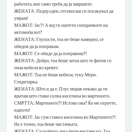
работата, вие само треба да ја завршите.
ЖЕНАТА: Педер еден, отсекогаш си посакувал да
умрам!
МАЖОТ: Јас?! А кој ги оштети сопирачките на
автомобилот?
ЖЕНАТА: Глупости, тоа не беше намерно, се
обидов да ја поправам.
МАЖОТ: Се обиде да ја поправиш?!
ЖЕНАТА: Добро, тоа беше затоа што те фатив со
онаа кобила во кревет.
МАЖОТ: Тоа не беше кобила, туку Мери.
Секретарка.
ЖЕНАТА: Што и да е. Плус морав некако да ти
вратам што стави солна киселина во мартинито.
СМРТТА: Мартинито?! Истово ова? Ќе ме отруете,
идиоти!
МАЖОТ: Јас сум ставил киселина во Мартинито?!
Не е точно, тоа беше чистачката.
ЖЕНАТА: Се разбира дека беше чистачката. Таа