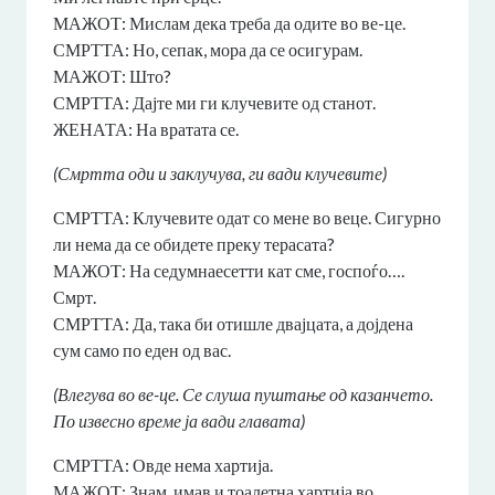
МАЖОТ: Мислам дека треба да одите во ве-це.
СМРТТА: Но, сепак, мора да се осигурам.
МАЖОТ: Што?
СМРТТА: Дајте ми ги клучевите од станот.
ЖЕНАТА: На вратата се.
(Смртта оди и заклучува, ги вади клучевите)
СМРТТА: Клучевите одат со мене во веце. Сигурно
ли нема да се обидете преку терасата?
МАЖОТ: На седумнаесетти кат сме, госпоѓо….
Смрт.
СМРТТА: Да, така би отишле двајцата, а дојдена
сум само по еден од вас.
(Влегува во ве-це. Се слуша пуштање од казанчето.
По извесно време ја вади главата)
СМРТТА: Овде нема хартија.
МАЖОТ: Знам, имав и тоалетна хартија во