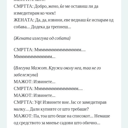
СМРТТА: Добро, жено, ќе ме оставиш ли да
измедитирам ко чоек!
ЖЕНАТА: Да, да, извини, еве веднаш ќе испарам од
собава… Додека да трепнеш…
(Жената излегува од собата)
СМРТТА: Мммммммммммммммм….
Ммммммммммммм…
(
Влегува Мажот. Кружи околу неа, таа не го
забележува
)
МАЖОТ: Извинете…
СМРТТА: Ммммммммммммммм….
МАЖОТ: Извинете…
СМРТТА: Уф! Извинете вие. Јас се замедитирав
малку… Дали купивте се што требаше?
МАЖОТ: Па, тоа што беше на списокот… Немаше
од средството за миење садови што обично…