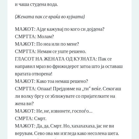
и чаша студена вода.
(Жената пак се враќа во кујната)
МАЖОТ: Ајде кажувај по кого си дојдена?
СМРТТА: Молам?
МАЖОТ: По неа или по мене?
СМРТТА: Немам се уште решено.
ГЛАСОТ НА ЖЕНАТА ОД КУЈНАТА: Пак се
направил мраз во фрижидерот затоа што ја оставаш
вратата отворена!
МАЖОТ: Како тоа немаш решено?
СМРТТА: Опааа! Прејдовме на „ти“ веќе. Секогаш
ли волку бргу се зближувате со пријателките на
жена ви?
МАЖОТ: Не, не, извинете, госпоѓо…
СМРТА: Смрт.
МАЖОТ: Да, да, Смрт. Но, хахахахаха, јас не ви
верувам. Сево ова ми изгледа како несолена шега.