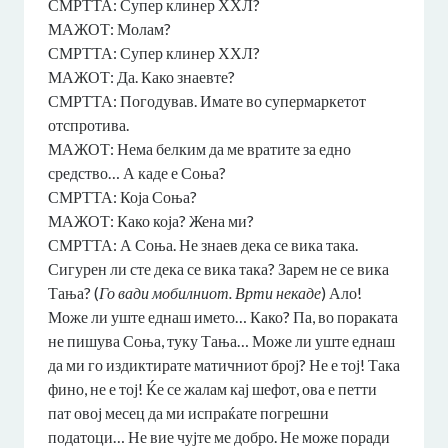
СМРТТА: Супер клинер ХХЛ?
МАЖОТ: Молам?
СМРТТА: Супер клинер ХХЛ?
МАЖОТ: Да. Како знаевте?
СМРТТА: Погодував. Имате во супермаркетот
отспротива.
МАЖОТ: Нема белким да ме вратите за едно
средство… А каде е Соња?
СМРТТА: Која Соња?
МАЖОТ: Како која? Жена ми?
СМРТТА: А Соња. Не знаев дека се вика така.
Сигурен ли сте дека се вика така? Зарем не се вика
Тања? (
Го вади мобилниот. Врти некаде
) Ало!
Може ли уште еднаш името… Како? Па, во пораката
не пишува Соња, туку Тања… Може ли уште еднаш
да ми го издиктирате матичниот број? Не е тој! Така
фино, не е тој! Ќе се жалам кај шефот, ова е петти
пат овој месец да ми испраќате погрешни
податоци… Не вие чујте ме добро. Не може поради