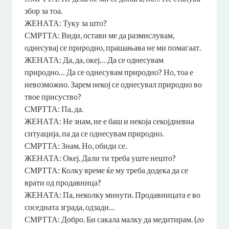
збор за тоа.
ЖЕНАТА: Туку за што?
СМРТТА: Види, остави ме да размислувам,
однесувај се природно, прашањава не ми помагаат.
ЖЕНАТА: Да, да, океј… Да се однесувам
природно… Да се однесувам природно? Но, тоа е
невозможно. Зарем некој се однесувал природно во
твое присуство?
СМРТТА: Па, да.
ЖЕНАТА: Не знам, не е баш и некоја секојдневна
ситуација, па да се однесувам природно.
СМРТТА: Знам. Но, обиди се.
ЖЕНАТА: Океј. Дали ти треба уште нешто?
СМРТТА: Колку време ќе му треба додека да се
врати од продавница?
ЖЕНАТА: Па, неколку минути. Продавницата е во
соседната зграда, одзади…
СМРТТА: Добро. Би сакала малку да медитирам. (
го