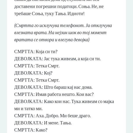
доставени погрешни податоци. Соња. Не, не
требаше Соња, туку Тања. Идиоти!
(Смртта го исклучува телефонот. Ја отклучува
влезната врата. На нејзин шок во тој момент
вратата се отвора и влегува девојка)
СМРТТА: Која си ти?
ДЕВОЈКАТА: Јас тука живеам, а која си ти.
СМРТТА: Тетка Смрт.
ДЕВОЈКАТА: Кој?
СМРТТА: Тетка Смрт.
ДЕВОЈКАТА: Што бараш кај нас дома.
СМРТТА: Имав работа нешто. Кои вас?
ДЕВОЈКАТА: Како кои нас. Тука живеам со мајка
ми и татко ми.
СМРТТА: Аха. Добро. Ми беше драго.
ДЕВОЈКАТА: И мене. Тања.
СМРТТА: Како?