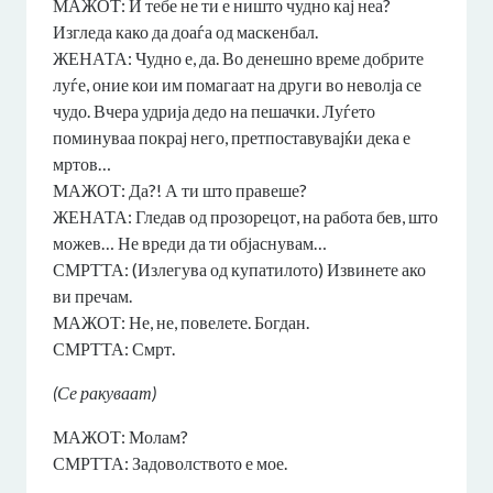
МАЖОТ: И тебе не ти е ништо чудно кај неа?
Изгледа како да доаѓа од маскенбал.
ЖЕНАТА: Чудно е, да. Во денешно време добрите
луѓе, оние кои им помагаат на други во неволја се
чудо. Вчера удрија дедо на пешачки. Луѓето
поминуваа покрај него, претпоставувајќи дека е
мртов…
МАЖОТ: Да?! А ти што правеше?
ЖЕНАТА: Гледав од прозорецот, на работа бев, што
можев… Не вреди да ти објаснувам…
СМРТТА: (Излегува од купатилото) Извинете ако
ви пречам.
МАЖОТ: Не, не, повелете. Богдан.
СМРТТА: Смрт.
(Се ракуваат)
МАЖОТ: Молам?
СМРТТА: Задоволството е мое.