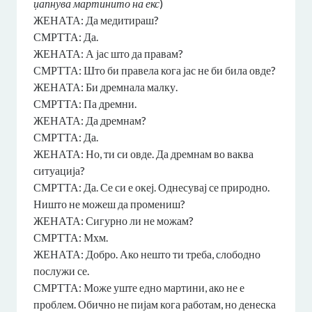
џапнува мартинито на екс
)
ЖЕНАТА: Да медитираш?
СМРТТА: Да.
ЖЕНАТА: А јас што да правам?
СМРТТА: Што би правела кога јас не би била овде?
ЖЕНАТА: Би дремнала малку.
СМРТТА: Па дремни.
ЖЕНАТА: Да дремнам?
СМРТТА: Да.
ЖЕНАТА: Но, ти си овде. Да дремнам во ваква
ситуација?
СМРТТА: Да. Се си е океј. Однесувај се природно.
Ништо не можеш да промениш?
ЖЕНАТА: Сигурно ли не можам?
СМРТТА: Мхм.
ЖЕНАТА: Добро. Ако нешто ти треба, слободно
послужи се.
СМРТТА: Може уште едно мартини, ако не е
проблем. Обично не пијам кога работам, но денеска