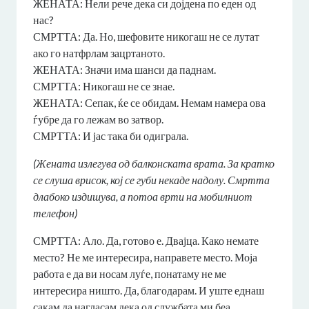
ЖЕНАТА: Нели рече дека си дојдена по еден од
нас?
СМРТТА: Да. Но, шефовите никогаш не се лутат
ако го натфрлам зацртаното.
ЖЕНАТА: Значи има шанси да паднам.
СМРТТА: Никогаш не се знае.
ЖЕНАТА: Сепак, ќе се обидам. Немам намера ова
ѓубре да го лежам во затвор.
СМРТТА: И јас така би одиграла.
(Жената излегува од балконската врата. За кратко
се слуша врисок, кој се губи некаде надолу. Смртта
длабоко издишува, а потоа врти на мобилниот
телефон)
СМРТТА: Ало. Да, готово е. Двајца. Како немате
место? Не ме интересира, направете место. Моја
работа е да ви носам луѓе, понатаму не ме
интересира ништо. Да, благодарам. И уште еднаш
сакам да нагласам дека од службата ми беа