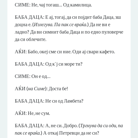
СИМЕ: Не, чај тогаш… Од камилица.
БАБА ДАЦА: Е ај, тогај, да си појдит баба Даца, зш
доцна е. (
Излегува. Па пак се враќа.
) Да не ви е
ладно? Да ви симнит баба Даца и по едно пуловерче
да си облечите.
АЌИ: Бабо, океј сме си ние. Оди ај свари кафето.
БАБА ДАЦА: Од к`ј си море ти?
СИМЕ: Он е од…
АЌИ (
на Симе
): Доста бе!
БАБА ДАЦА: Не си од Ламбета?
АЌИ: Не, не сум.
БАБА ДАЦА: А, не си. Добро. (
Тргнува да си оди, па
пак се враќа.
) А откај Петревци да не си?