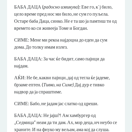
БАБА ДАЦА (
радосно извикува
): Еве го, к`ј било,
цело време пред нос ми било, не сум го пуљела.
Остаре баба Даца, синко. Не е та шо ја памтиш ти од
времето ко си живееја Томе и Богдан.
СИМЕ: Мене ми рекоа најдоцна до еден да сум
дома. До толку имам излез.
БАБА ДАЦА: За час ќе бидит, само пајнци да
најдам.
АЌИ: Не бе, какви пајнци, дај од тегла ќе јадеме,
брзаме ептен. (
Тивко, на Симе)
Дај дур е тивко
надвор да ја спраштиме.
СИМЕ: Бабо, не јадам јас слатко од цреши.
БАБА ДАЦА: Не јајш?! Ам хамбургер од
„Седмица“ неам да ти дам. Ах, мор деца, ич неубо се
храните. И на фнуко му вељам, ама кој да слуша.