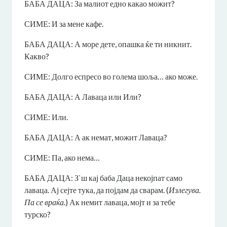
БАБА ДАЦА: За малиот едно какао можит?
СИМЕ: И за мене кафе.
БАБА ДАЦА: А море дете, опашка ќе ти никнит.
Какво?
СИМЕ: Долго еспресо во голема шоља… ако може.
БАБА ДАЦА: А Лаваца или Или?
СИМЕ: Или.
БАБА ДАЦА: А ак немат, можит Лаваца?
СИМЕ: Па, ако нема…
БАБА ДАЦА: З`ш кај баба Даца некојпат само
лаваца. Ај сејте тука, да појдам да сварам. (
Излегува.
Па се враќа.
) Ак немит лаваца, мојт и за тебе
турско?