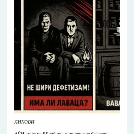
ЛИКОВИ
АЌИ, маж на 55 години, министер во бегство