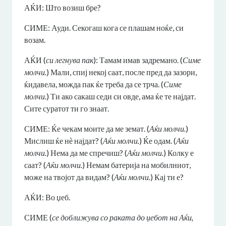
АЌИ: Што возиш бре?
СИМЕ: Ауди. Секогаш кога се плашам ноќе, си
возам.
АЌИ (
си легнува пак
): Тамам имав задремано. (
Симе
молчи.
) Мали, спиј некој саат, после пред да зазори,
ќидавела, можда пак ќе треба да се трча. (
Симе
молчи.
) Ти ако сакаш седи си овде, ама ќе те најдат.
Сите суратот ти го знаат.
СИМЕ: Ќе чекам моите да ме земат. (
Аќи молчи.
)
Мислиш ќе нѐ најдат? (
Аќи молчи.
) Ќе одам. (
Аќи
молчи.
) Нема да ме спречиш? (
Аќи молчи.
) Колку е
саат? (
Аќи молчи.
) Немам батерија на мобилниот,
може на твојот да видам? (
Аќи молчи.
) Кај ти е?
АЌИ: Во џеб.
СИМЕ (
се доближува со раката до џебот на Аќи,