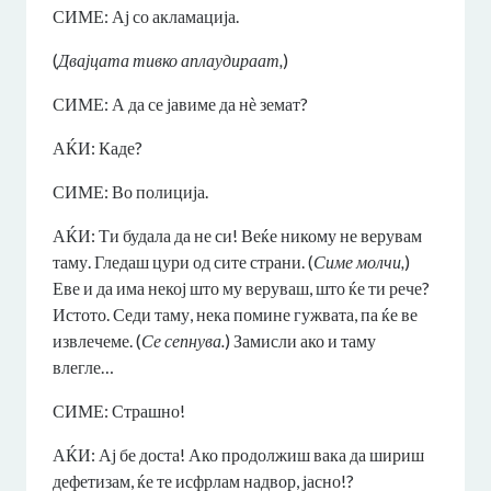
СИМЕ: Ај со акламација.
(
Двајцата тивко аплаудираат,
)
СИМЕ: А да се јавиме да нѐ земат?
АЌИ: Каде?
СИМЕ: Во полиција.
АЌИ: Ти будала да не си! Веќе никому не верувам
таму. Гледаш цури од сите страни. (
Симе молчи,
)
Еве и да има некој што му веруваш, што ќе ти рече?
Истото. Седи таму, нека помине гужвата, па ќе ве
извлечеме. (
Се сепнува.
) Замисли ако и таму
влегле…
СИМЕ: Страшно!
АЌИ: Ај бе доста! Ако продолжиш вака да шириш
дефетизам, ќе те исфрлам надвор, јасно!?