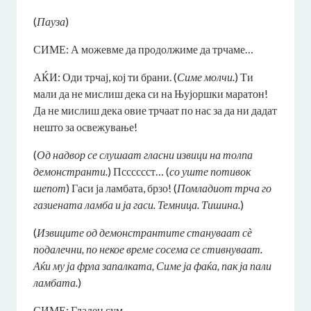
(
Пауза
)
СИМЕ: А можевме да продолжиме да трчаме…
АЌИ: Оди трчај, кој ти брани. (
Симе молчи.
) Ти
мали да не мислиш дека си на Њујоршки маратон!
Да не мислиш дека овие трчаат по нас за да ни дадат
нешто за освежување!
(
Од надвор се слушаат гласни извици на толпа
демонстранти.
) Псссссст… (
со уште потивок
шепот
) Гаси ја ламбата, брзо! (
Помладиот трча го
газиената ламба и ја гаси. Темница. Тишина.
)
(
Извиците од демонстрантите стануваат сѐ
подалечни, по некое време сосема се стивнуваат.
Аќи му ја фрла запалката, Симе ја фаќа, пак ја пали
ламбата.
)
СИМЕ: Гладен сум.