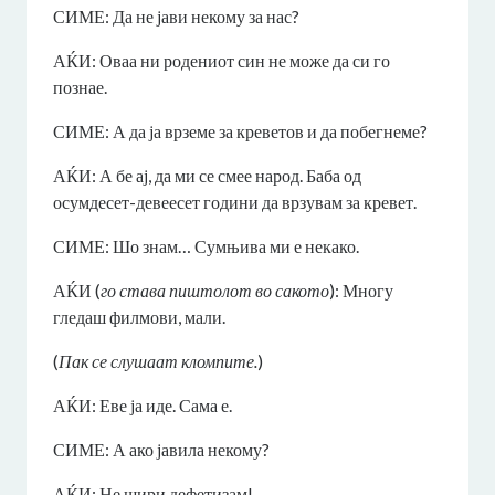
СИМЕ: Да не јави некому за нас?
АЌИ: Оваа ни родениот син не може да си го
познае.
СИМЕ: А да ја врземе за креветов и да побегнеме?
АЌИ: А бе ај, да ми се смее народ. Баба од
осумдесет-девеесет години да врзувам за кревет.
СИМЕ: Шо знам… Сумњива ми е некако.
АЌИ (
го става пиштолот во сакото
): Многу
гледаш филмови, мали.
(
Пак се слушаат кломпите.
)
АЌИ: Еве ја иде. Сама е.
СИМЕ: А ако јавила некому?
АЌИ: Не шири дефетизам!