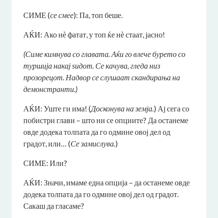
СИМЕ (
се смее
): Па, топ беше.
АЌИ: Ако нѐ фатат, у топ ќе нѐ стаат, јасно!
(Симе кимнува со главата. Аќи го влече бурето со
туршија накај ѕидот. Се качува, гледа низ
прозорецот. Надвор се слушаат скандирања на
демонстранти.)
АЌИ: Уште ги има! (
Досконува на земја.
) Ај сега со
побистри глави – што ни се опциите? Да останеме
овде додека толпата да го одмине овој дел од
градот, или… (
Се замислува.
)
СИМЕ: Или?
АЌИ: Значи, имаме една опција – да останеме овде
додека толпата да го одмине овој дел од градот.
Сакаш да гласаме?