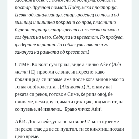
постар, другиот помлад.
П
одрумска просторија.
Цевки од канализација, стар креденец со тегли од
зимница и шишиња покриени со прав, пластично
буре за туршија, стар кревет со железна рамка и
гол душек на него. Седнува на креветот. Го пробува,
федерите чкрипат. Го соблекува сакото и го
закачува на рамката од креветот
.
)
СИМЕ: Ко Болт сум трчал, виде а, чичко Аќи? (
Аќи
молчи.
) Еј, прво ми се виде интересно, како
брканица да си играме, ама после кога видов како го
тепаа оној колегата… (
Аќи молчи.
) А, онаму кај
реката си реков, готово е Симе, ќе рипа овој, ќе
пливаме, нема друго, ама ти цик-цак, под мостот, па
со пузење, нѐ извлече… Браво чичко Аќи!
АЌИ: Доста веќе, уста не затвори! И кога пузевме
ти реков глас да не си пуштил, ти се кикотиш позади
цело време.