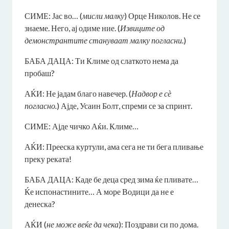
СИМЕ: Јас во… (
мисли малку
) Орце Николов. Не се
знаеме. Него, ај одиме ние. (
Извиците од
демонстрантите стануваат малку погласни.
)
БАБА ДАЦА: Ти Климе од слаткото нема да
пробаш?
АЌИ: Не јадам благо навечер. (
Надвор е сѐ
погласно.
) Ајде, Усаин Болт, спреми се за спринт.
СИМЕ: Ајде чичко Аќи. Климе…
АЌИ: Прееска куртули, ама сега не ти бега пливање
преку реката!
БАБА ДАЦА: Каде бе деца сред зима ќе пливате…
Ќе испонастините… А море Водици да не е
денеска?
АЌИ (
не може веќе да чека
): Поздрави си по дома.