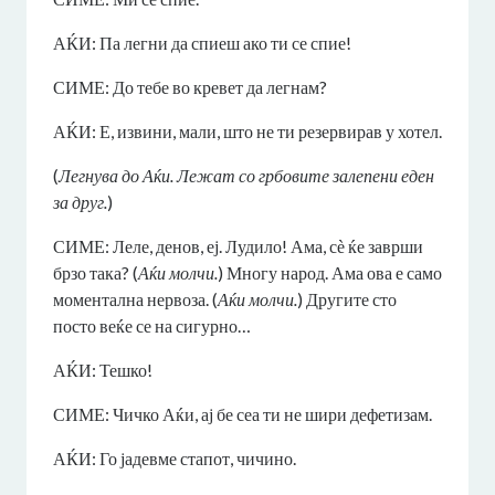
АЌИ: Па легни да спиеш ако ти се спие!
СИМЕ: До тебе во кревет да легнам?
АЌИ: Е, извини, мали, што не ти резервирав у хотел.
(
Легнува до Аќи. Лежат со грбовите залепени еден
за друг.
)
СИМЕ: Леле, денов, еј. Лудило! Ама, сѐ ќе заврши
брзо така? (
Аќи молчи.
) Многу народ. Ама ова е само
моментална нервоза. (
Аќи молчи.
) Другите сто
посто веќе се на сигурно…
АЌИ: Тешко!
СИМЕ: Чичко Аќи, ај бе сеа ти не шири дефетизам.
АЌИ: Го јадевме стапот, чичино.