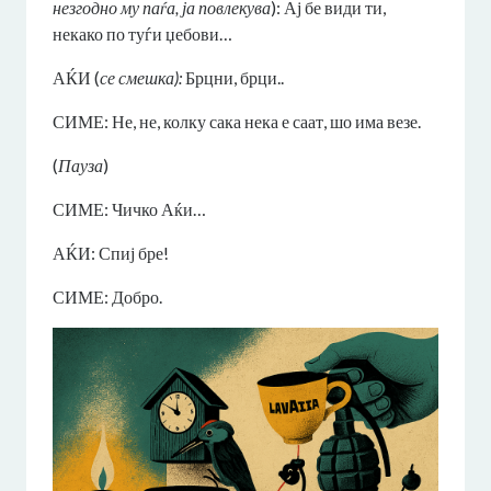
незгодно му паѓа, ја повлекува
): Ај бе види ти,
некако по туѓи џебови…
АЌИ (
се смешка):
Брцни, брци..
СИМЕ: Не, не, колку сака нека е саат, шо има везе.
(
Пауза
)
СИМЕ: Чичко Аќи…
АЌИ: Спиј бре!
СИМЕ: Добро.