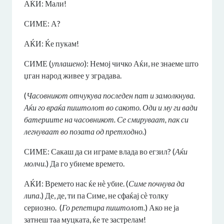
АЌИ: Мали!
СИМЕ: А?
АЌИ: Ќе пукам!
СИМЕ (
уплашено
): Немој чичко Аќи, не знаеме што
џган народ живее у зградава.
(
Часовникот отчукува последен пат и замолкнува.
Аќи го враќа пиштолот во сакото. Оди и му ги вади
батериите на часовникот. Се смируваат, пак си
легнуваат во позата од претходно.
)
СИМЕ: Сакаш да си играме влада во егзил? (
Аќи
молчи.
) Да го убиеме времето.
АЌИ: Времето нас ќе нѐ убие. (
Симе почнува да
липа
.) Де, де, ти па Симе, не сфаќај сѐ толку
сериозно. (
Го репетира пиштолот.
) Ако не ја
затнеш таа муцката, ќе те застрелам!