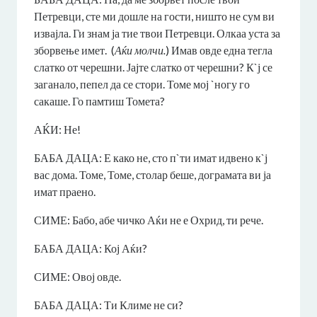
Петревци, сте ми дошле на гости, ништо не сум ви
извајла. Ги знам ја тие твои Петревци. Олкаа уста за
зборвење имет. (
Аќи молчи.
) Имав овде една тегла
слатко от черешни. Јајте слатко от черешни? К`ј се
заганало, пепел да се стори. Томе мој `ногу го
сакаше. Го памтиш Томета?
АЌИ: Не!
БАБА ДАЦА: Е како не, сто п`ти имат идвено к`ј
вас дома. Томе, Томе, столар беше, дограмата ви ја
имат праено.
СИМЕ: Бабо, абе чичко Аќи не е Охрид, ти рече.
БАБА ДАЦА: Кој Аќи?
СИМЕ: Овој овде.
БАБА ДАЦА: Ти Климе не си?