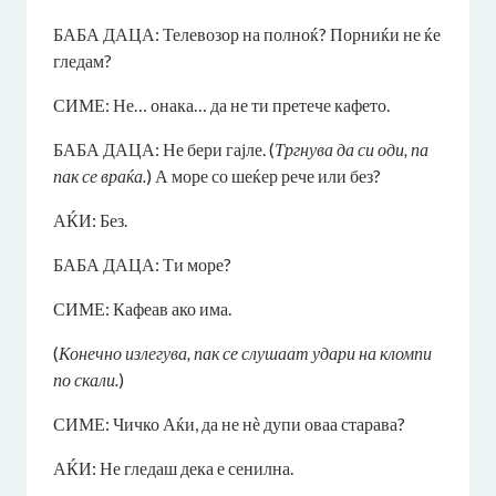
БАБА ДАЦА: Телевозор на полноќ? Порниќи не ќе
гледам?
СИМЕ: Не… онака… да не ти претече кафето.
БАБА ДАЦА: Не бери гајле. (
Тргнува да си оди, па
пак се враќа.
) А море со шеќер рече или без?
АЌИ: Без.
БАБА ДАЦА: Ти море?
СИМЕ: Кафеав ако има.
(
Конечно излегува, пак се слушаат удари на кломпи
по скали.
)
СИМЕ: Чичко Аќи, да не нѐ дупи оваа старава?
АЌИ: Не гледаш дека е сенилна.