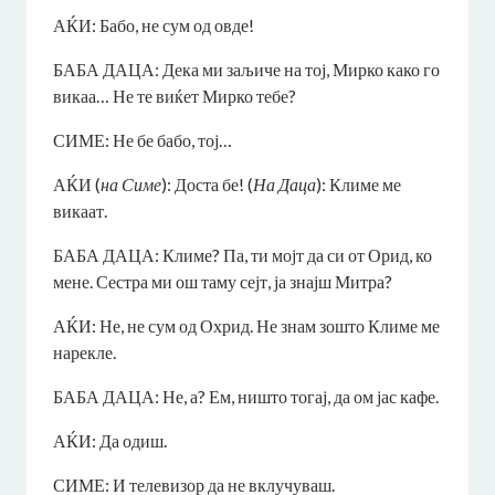
АЌИ: Бабо, не сум од овде!
БАБА ДАЦА: Дека ми заљиче на тој, Мирко како го
викаа… Не те виќет Мирко тебе?
СИМЕ: Не бе бабо, тој…
АЌИ (
на Симе
): Доста бе! (
На Даца
): Климе ме
викаат.
БАБА ДАЦА: Климе? Па, ти мојт да си от Орид, ко
мене. Сестра ми ош таму сејт, ја знајш Митра?
АЌИ: Не, не сум од Охрид. Не знам зошто Климе ме
нарекле.
БАБА ДАЦА: Не, а? Ем, ништо тогај, да ом јас кафе.
АЌИ: Да одиш.
СИМЕ: И телевизор да не вклучуваш.