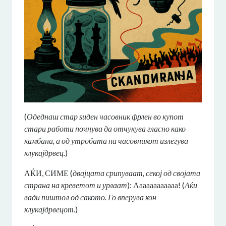
(
Одеднаш стар ѕиден часовник фрлен во купот
стари работи почнува да отчукува гласно како
камбана, а од утробата на часовникот излегува
клукајдрвец.
)
АЌИ, СИМЕ (
двајцата срипуваат, секој од својата
страна на креветот и урлаат
): Аааааааааааа! (
Аќи
вади пиштол од сакото. Го вперува кон
клукајдрвецот.
)