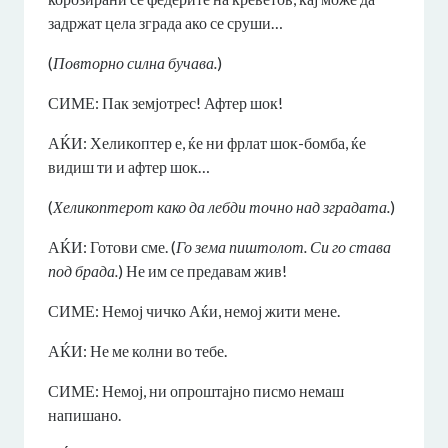
задржат цела зграда ако се сруши…
(
Повторно силна бучава.
)
СИМЕ: Пак земјотрес! Афтер шок!
АЌИ: Хеликоптер е, ќе ни фрлат шок-бомба, ќе
видиш ти и афтер шок…
(
Хеликоптерот како да лебди точно над зградата.
)
АЌИ: Готови сме. (
Го зема пиштолот. Си го става
под брада.
) Не им се предавам жив!
СИМЕ: Немој чичко Аќи, немој жити мене.
АЌИ: Не ме колни во тебе.
СИМЕ: Немој, ни опроштајно писмо немаш
напишано.