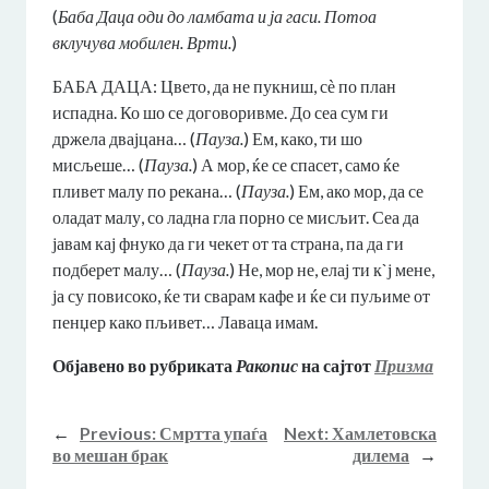
(
Баба Даца оди до ламбата и ја гаси. Потоа
вклучува мобилен. Врти.
)
БАБА ДАЦА: Цвето, да не пукниш, сѐ по план
испадна. Ко шо се договоривме. До сеа сум ги
држела двајцана… (
Пауза.
) Ем, како, ти шо
мисљеше… (
Пауза.
) А мор, ќе се спасет, само ќе
пливет малу по рекана… (
Пауза.
) Ем, ако мор, да се
оладат малу, со ладна гла порно се мисљит. Сеа да
јавам кај фнуко да ги чекет от та страна, па да ги
подберет малу… (
Пауза.
) Не, мор не, елај ти к`ј мене,
ја су повисоко, ќе ти сварам кафе и ќе си пуљиме от
пенџер како пљивет… Лаваца имам.
Објавено во рубриката
Ракопис
на сајтот
Призма
←
Previous:
Смртта упаѓа
Next:
Хамлетовска
во мешан брак
дилема
→