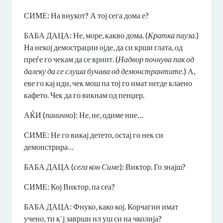
СИМЕ: На внукот? А тој сега дома е?
БАБА ДАЦА: Не, море, какво дома. (
Кратка пауза.
)
На некој демострации ојде, да си крши глата, од
преѓе го чекам да се врнит. (
Надвор почнува пак од
далеку да се слуша бучава од демонстрантите.
) А,
еве го кај иди, чек мош па тој го имат негде клаено
кафето. Чек да го викнам од пенџер.
АЌИ (
панично
): Не, не, одиме ние…
СИМЕ: Не го викај детето, остај го нек си
демонстрира…
БАБА ДАЦА (
сега кон Симе
): Виктор. Го знајш?
СИМЕ: Кој Виктор, па сеа?
БАБА ДАЦА: Фнуко, како кој. Корчагин имат
учено, ти к`ј заврши ил уш си на чколија?