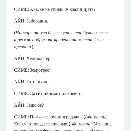
СИМЕ: Аха, ќе ме убиеш. А коалицијата?
АЌИ: Заборавив.
(
Надвор почнува да се слуша силна бучава, сѐ се
тресе во подрумот, креденецот мислиш ќе се
преврти.
)
АЌИ: Хеликоптер!
СИМЕ: Земјотрес!
АЌИ: Готови сме!
СИМЕ: Да се пикнеме под кревет!
АЌИ: Зашо бе?
СИМЕ: Па ако се сруши зградава… (
Аќи молчи.
)
Колку-толку да се спасиме. (
Аќи молчи.
) Уствари,
корозирани се федерите на креветов, кај може да