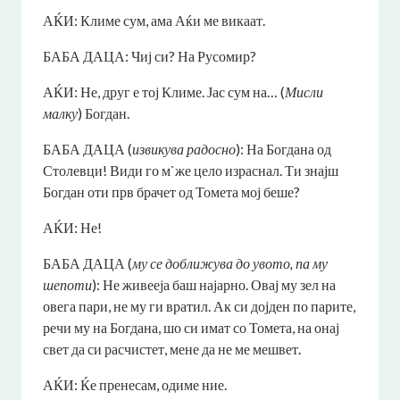
АЌИ: Климе сум, ама Аќи ме викаат.
БАБА ДАЦА: Чиј си? На Русомир?
АЌИ: Не, друг е тој Климе. Јас сум на… (
Мисли
малку
) Богдан.
БАБА ДАЦА (
извикува радосно
): На Богдана од
Столевци! Види го м`же цело израснал. Ти знајш
Богдан оти прв брачет од Томета мој беше?
АЌИ: Не!
БАБА ДАЦА (
му се доближува до увото, па му
шепоти
): Не живееја баш најарно. Овај му зел на
овега пари, не му ги вратил. Ак си дојден по парите,
речи му на Богдана, шо си имат со Томета, на онај
свет да си расчистет, мене да не ме мешвет.
АЌИ: Ќе пренесам, одиме ние.