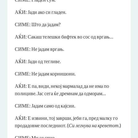
АЌИ: Јади ако си гладен.
СИМЕ: Што да јадам?
АЌИ: Сакаш телешки бифтек во сос од вргањ…
СИМЕ: Не јадам вргањ.
АЌИ: Јади од тегливе.
СИМЕ: Не јадам корнишони.
АЌИ: Е па, види, некој мармалад да не има по
полициве. Јас сега ќе дремнам да одморам…
СИМЕ: Јадам само од кајсии.
АЌИ: Е извини, тој заврши, јеби га, пред малку го
продадовме последниот. (
Си легнува на креветот.
)
СИМЕ: Ми се спие.