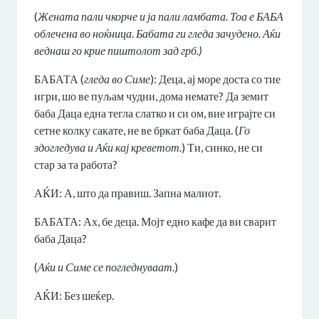
(
Жената пали чкорче и ја пали ламбата.
Тоа е БАБА
облечена во ноќница. Бабата ги гледа зачудено. Аќи
веднаш го крие пиштолот зад грб.)
БАБАТА (
гледа во Симе
): Деца, ај море доста со тие
игри, шо ве пуљам чудни, дома немате? Да земит
баба Даца една тегла слатко и си ом, вие играјте си
сетне колку сакате, не ве бркат баба Даца. (
Го
здогледува и Аќи кај креветот.
) Ти, синко, не си
стар за та работа?
АЌИ: А, што да правиш. Запна малиот.
БАБАТА: Ах, бе деца. Мојт едно кафе да ви сварит
баба Даца?
(
Аќи и Симе се погледнуваат.
)
АЌИ: Без шеќер.