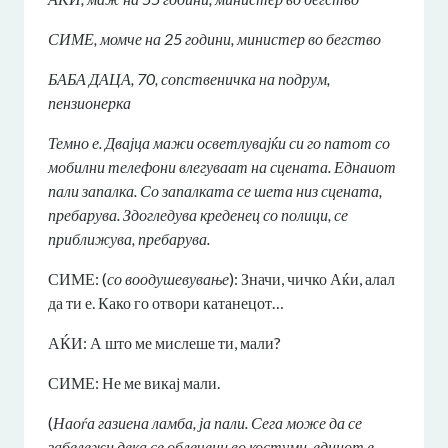
СИМЕ, момче на 25 години, министер во бегство
БАБА ДАЦА, 70, сопственичка на подрум,
пензионерка
Темно е. Двајца мажи осветлувајќи си го патот со
мобилни телефони влегуваат на сцената. Еднаиот
пали запалка. Со запалката се шета низ сцената,
пребарува. Здогледува креденец со полици, се
приближува, пребарува.
СИМЕ: (
со воодушевување
): Значи, чичко Аќи, алал
да ти е. Како го отвори катанецот…
АЌИ: А што ме мислеше ти, мали?
СИМЕ: Не ме викај мали.
(
Наоѓа газиена ламба, ја пали. Сега може да се
забележи дека се облечени во костуми, едниот е