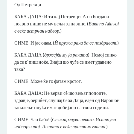
Од Петревци.
БАБА ДАЦА: И ти кај Петревци. А на Богдана
поарно нишо не му вељи за парине. (
Вика по Аќи кој
е веќе истрчан надвор.
)
СИМЕ: И јас одам. (
Ѝ пружа рака да се поздрават.
)
БАБА ДАЦА (
држејќи му ја раката
): Немој синко
да се к`пиш ноќе. Знајш шо луѓе се имет удавено
така?
СИМЕ: Може ќе го фатам крстот.
БАБА ДАЦА: Не верви сѐ шо вељат попоите,
здравје, бериќет, слушај баба Даца, еден од Варошон
запалење плуќа имат добијано на твои години.
СИМЕ: Чао бабо! (
Се истргнува некако. Истрчува
надвор и тој. Толпата е веќе прилично гласна.
)