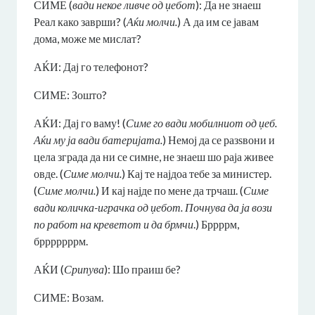
СИМЕ (
вади некое ливче од џебот
): Да не знаеш
Реал како заврши? (
Аќи молчи.
) А да им се јавам
дома, може ме мислат?
АЌИ: Дај го телефонот?
СИМЕ: Зошто?
АЌИ: Дај го ваму! (
Симе го вади мобилниот од џеб.
Аќи му ја вади батеријата.
) Немој да се разѕвони и
цела зграда да ни се симне, не знаеш шо раја живее
овде. (
Симе молчи.
) Кај те најдоа тебе за министер.
(
Симе молчи.
) И кај најде по мене да трчаш. (
Симе
вади количка-играчка од џебот. Почнува да ја вози
по работ на креветот и да брмчи
.) Бррррм,
брррррррм.
АЌИ (
Срипува
): Шо праиш бе?
СИМЕ: Возам.