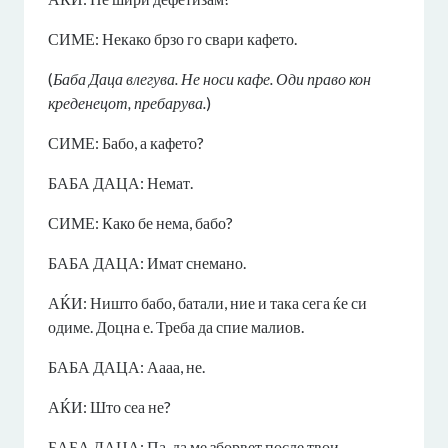
СИМЕ: Некако брзо го свари кафето.
(
Баба Даца влегува. Не носи кафе. Оди право кон
креденецот, пребарува.
)
СИМЕ: Бабо, а кафето?
БАБА ДАЦА: Немат.
СИМЕ: Како бе нема, бабо?
БАБА ДАЦА: Имат снемано.
АЌИ: Ништо бабо, батали, ние и така сега ќе си
одиме. Доцна е. Треба да спие малиов.
БАБА ДАЦА: Аааа, не.
АЌИ: Што сеа не?
БАБА ДАЦА: Па, да ме зборвет после твои