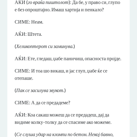
АЌИ (
го враќа пиштолот
): Да бе, у право си, глупо
е без опроштајно. Имаш хартија и пенкало?
СИМЕ: Неам.
АЌИ: Штета.
(
Хеликоптерот си заминува.
)
АЌИ: Ете, гледаш, џабе паничиш, опасноста пројде.
СИМЕ: И тоа шо викаш, и јас глуп, џабе ќе се
отепаше.
(
Пак се засилува звукот.
)
СИМЕ: А да се предадеме?
АЌИ: Коа сакаш можеш да се предадеш, дај да
видиме колку-толку да се спасиме ако можеме.
(
Се слуша удар на кломпи по бетон. Некој бавно,