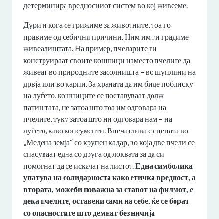
детерминира вредносниот систем во кој живееме.
Дури и кога се грижиме за животните, тоа го
правиме од себични причини. Ним им ги градиме
живеалиштата. На пример, пчеларите ги
конструираат своите кошници наместо пчелите да
живеат во природните засолништа – во шуплини на
дрвја или во карпи. За храната да им биде поблиску
на луѓето, кошниците се поставуваат долж
патиштата, не затоа што тоа им одговара на
пчелите, туку затоа што ни одговара нам – на
луѓето, како консументи. Впечатлива е сцената во
„Медена земја“ со крупен кадар, во која две пчели се
спасуваат една со друга од локвата за да си
помогнат да се искачат на листот.
Една симболика
упатува на солидарноста како етичка вредност, а
втората, можеби поважна за ставот на филмот, е
дека пчелите, оставени сами на себе, ќе се борат
со опасностите што демнат без ничија