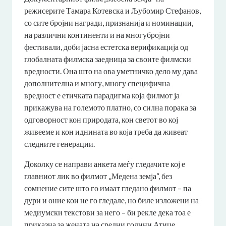
режисерите Тамара Котевска и Љубомир Стефанов,
со сите бројни награди, признанија и номинации,
на различни континенти и на многубројни
фестивали, доби јасна естетска верификација од
глобалната филмска заедница за своите филмски
вредности. Она што на ова уметничко дело му дава
дополнителна и многу, многу специфична
вредност е етичката парадигма која филмот ја
прикажува на големото платно, со силна порака за
одговорност кон природата, кон светот во кој
живееме и кон иднината во која треба да живеат
следните генерации.
Доколку се направи анкета меѓу гледачите кој е
главниот лик во филмот „Медена земја“, без
сомнение сите што го имаат гледано филмот – па
дури и оние кои не го гледале, но биле изложени на
медиумски текстови за него – би рекле дека тоа е
приказна за жената на средни години Атиџе