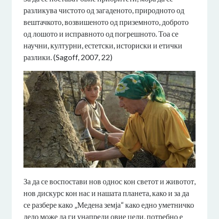
разликува чистото од загаденото, природното од
вештачкото, возвишеното од приземното, доброто
од лошото и исправното од погрешното. Тоа се
научни, културни, естетски, историски и етички
разлики. (Sagoff, 2007, 22)
За да се воспостави нов однос кон светот и животот,
нов дискурс кон нас и нашата планета, како и за да
се разбере како „Медена земја“ како едно уметничко
дело може да ги унапреди овие цели, потребно е