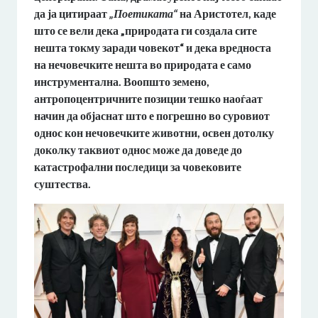
да ја цитираат
„Поетиката“
на Аристотел, каде
што се вели дека „природата ги создала сите
нешта токму заради човекот“ и дека вредноста
на нечовечките нешта во природата е само
инструментална. Воопшто земено,
антропоцентричните позиции тешко наоѓаат
начин да објаснат што е погрешно во суровиот
однос кон нечовечките животни, освен дотолку
доколку таквиот однос може да доведе до
катастрофални последици за човековите
суштества.