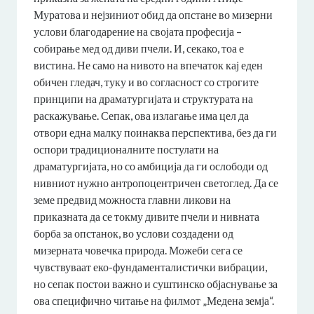
Муратова и нејзиниот обид да опстане во мизерни
услови благодарение на својата професија –
собирање мед од диви пчели. И, секако, тоа е
вистина. Не само на нивото на впечаток кај еден
обичен гледач, туку и во согласност со строгите
принципи на драматургијата и структурата на
раскажување. Сепак, ова излагање има цел да
отвори една малку поинаква перспектива, без да ги
оспори традиционалните постулати на
драматургијата, но со амбиција да ги ослободи од
нивниот нужно антропоцентричен светоглед. Да се
земе предвид можноста главни ликови на
приказната да се токму дивите пчели и нивната
борба за опстанок, во услови создадени од
мизерната човечка природа. Можеби сега се
чувствуваат еко-фундаменталистички вибрации,
но сепак постои важно и суштинско објаснување за
ова специфично читање на филмот „Медена земја“.