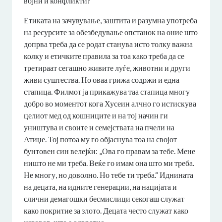
војни и конфликти?
Етиката на зачувување, заштита и разумна употреба
на ресурсите за обезбедување опстанок на оние што
допрва треба да се родат станува исто толку важна
колку и етичките правила за тоа како треба да се
третираат сегашно живите луѓе, животни и други
живи суштества. Но оваа грижа содржи и една
стапица. Филмот ја прикажува таа стапица многу
добро во моментот кога Хусеин алчно го истискува
целиот мед од кошниците и на тој начин ги
уништува и своите и семејствата на пчели на
Атиџе. Тој потоа му го објаснува тоа на својот
бунтовен син велејќи: „Ова го правам за тебе. Мене
ништо не ми треба. Веќе го имам она што ми треба.
Не многу, но доволно. Но тебе ти треба.“ Иднината
на децата, на идните генерации, на нацијата и
слични демагошки бесмислици секогаш служат
како покритие за злото. Децата често служат како