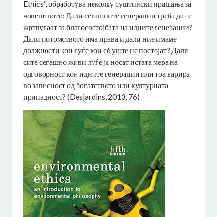
Ethics“, обработува неколку суштински прашања за
човештвото: Дали сегашните генерации треба да се
жртвуваат за благосостојбата на идните генерации?
Дали потомството има права и дали ние имаме
должности кон луѓе кои сè уште не постојат? Дали
сите сегашно живи луѓе ја носат истата мера на
одговорност кон идните генерации или тоа варира
во зависност од богатството или културната
припадност? (Desjardins, 2013, 76)