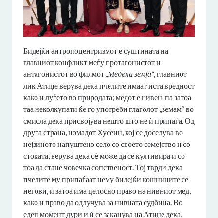
Бидејќи антропоцентризмот е суштината на
главниот конфликт меѓу протагонистот и
антагонистот во филмот
„Медена земја“
, главниот
лик Атиџе верува дека пчелите имаат иста вредност
како и луѓето во природата; медот е нивен, па затоа
таа неколкупати ќе го употреби глаголот „земам“ во
смисла дека присвојува нешто што не ѝ припаѓа. Од
друга страна, номадот Хусеин, кој се доселува во
нејзиното напуштено село со своето семејство и со
стоката, верува дека сè може да се култивира и со
тоа да стане човечка сопственост. Тој тврди дека
пчелите му припаѓаат нему бидејќи кошниците се
негови, и затоа има целосно право на нивниот мед,
како и право да одлучува за нивната судбина. Во
еден момент дури и ѝ се заканува на Атиџе дека,