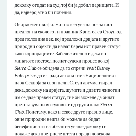
доколку отидат на суд, тој би ја добил парницата. И
да, најверојатно би победил.
Овој момент во филмот потсетува на познатиот
предлог на екологот и правник Кристофер Стоун од
пред половина век, кој предложи дрвјата и другите
природни објекти да имаат барем ист правен статус
како корпорациите. Забележително е дека во
минатото постоел познат судски процес во кој
Sierra Club
се обидела да го спречи
Walt Disney
Enterprises
да изгради автопат низ Националниот
парк Секвоја за свои цели. Стоун аргументирал
дека, доколку на дрвјата, шумите и дивите животни
им се даде правен статус, тие би можеле да бидат
претставувани во судовите од групи како
Sierra
Club
. Понатаму, како и секое друго правно лице,
овие природни нешта би можеле да бидат
бенефициенти на обесштетување доколку се
покаже дека претрпеле штета поради човекова