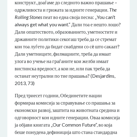
конструкт, доаѓаме до следното важно прашање –
одржливоста и грижата за идните генерации.
The
Rolling Stones
пеат во една своја песна: „You can’t
always get what you want.“ Дали тоа е нешто лошо?
Дали општеството, образованието, уметностите и
државните политики секогаш треба да се стремат
кон тоа луѓето да бидат снабдени со сè што сакаат?
Дали уметниците, филмаџиите, треба да имаат
улога во учење на граѓаните кои желби имаат
вистинска вредност, а кои не, или пак треба да
останат неутрални по тие прашања? (Desjardins,
2013, 73)
Пред триесет години, Обединетите нации
формираа комисија за справување со прашања за
економски развој, заштита на животната средина и
одговорност кон идните генерации. Оваа комисија
ја објави книгата „Our Common Future“, во која
беше понудена дефиниција што стана стандардна