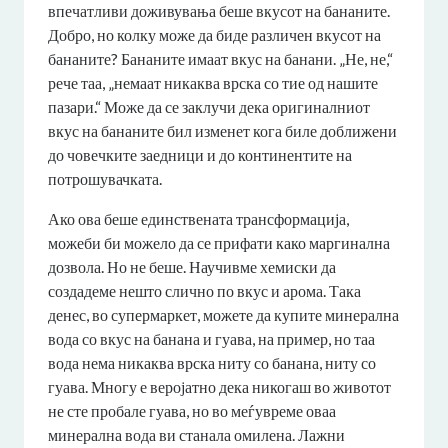
впечатливи доживувања беше вкусот на бананите.
Добро, но колку може да биде различен вкусот на
бананите? Бананите имаат вкус на банани. „Не, не,“
рече таа, „немаат никаква врска со тие од нашите
пазари.“ Може да се заклучи дека оригиналниот
вкус на бананите бил изменет кога биле доближени
до човечките заедници и до континентите на
потрошувачката.
Ако ова беше единствената трансформација,
можеби би можело да се прифати како маргинална
дозвола. Но не беше. Научивме хемиски да
создадеме нешто слично по вкус и арома. Така
денес, во супермаркет, можете да купите минерална
вода со вкус на банана и гуава, на пример, но таа
вода нема никаква врска ниту со банана, ниту со
гуава. Многу е веројатно дека никогаш во животот
не сте пробале гуава, но во меѓувреме оваа
минерална вода ви станала омилена. Лажни