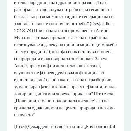
етичка одредница на одржливиот развој: „Тоа е
развој кој ги задоволува потребите на сегашноста
без да ја загрози можноста идните генерации да ги
задоволат своите сопствени потреби.“ (Desjardins,
2013, 74) Приказната на осиромашената Атиџе
Муратова е токму приказна за жена на работ на
исчезнување и далеку од цивилизацијата (и можеби
токму поради тоа), но која сепак останува стопена
со природата и одговорна за опстанокот. Зарем
Атиџе, преку својата лична еколошка етика,
всушност не ја преведува оваа дефиниција во
едноставна, моќна порака, изразена на разбирлив,
хуманизиран јазик и кажана преку нејзината топла,
допирлива, интимна човечка приказна? Што е тоа
„Половина за мене, половина за пчелите“ ако не
грижа за одржливоста на целата природа, а не само
на луѓето?
Џозеф Дежарденс, во својата книга „Environmental