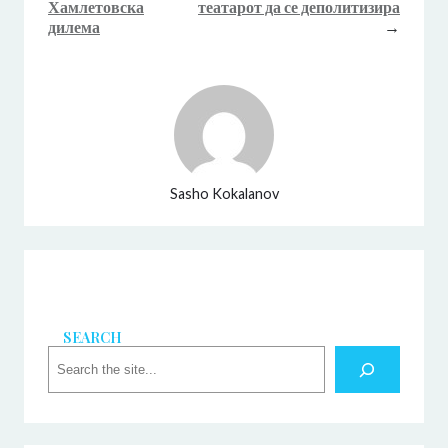
Хамлетовска
театарот да се деполитизира
дилема
→
Sasho Kokalanov
SEARCH
S
e
a
r
c