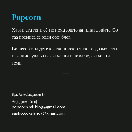
Popcorn
Хартијата трпи сѐ, но нема зошто да трпат дрвјата. Со
таа премиса се роди овој блог.
Во него ќе најдете кратки прози, стихови, драмолетки
и размислувања на актуелни и помалку актуелни
теми.
***
Бул. Јане Сандански 84
Аеродром, Скопје
popcorn.mk.blog@gmail.com
sasho.kokalanov@gmail.com