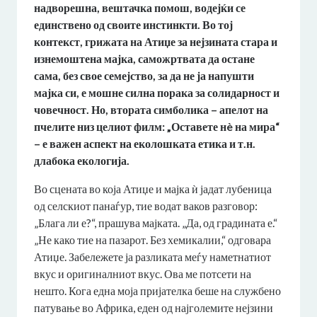
надворешна, вештачка помош, водејќи се
единствено од своите инстинкти. Во тој
контекст, грижата на Атиџе за нејзината стара и
изнемоштена мајка, саможртвата да остане
сама, без свое семејство, за да не ја напушти
мајка си, е мошне силна порака за солидарност и
човечност. Но, втората симболика – апелот на
пчелите низ целиот филм: „Оставете нè на мира“
– е важен аспект на еколошката етика и т.н.
длабока екологија.
Во сцената во која Атиџе и мајка ѝ јадат лубеница
од селскиот панаѓур, тие водат ваков разговор:
„Блага ли е?“, прашува мајката. „Да, од градината е.“
„Не како тие на пазарот. Без хемикалии,“ одговара
Атиџе. Забележете ја разликата меѓу наметнатиот
вкус и оригиналниот вкус. Ова ме потсети на
нешто. Кога една моја пријателка беше на службено
патување во Африка, еден од најголемите нејзини