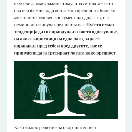
вкусови, ароми, лажни стимули за сетилата – сето
ова неизбежно води кон лажни вредности. Бидејќи
ако станете редовен консумент на една лага, таа
неминовно станува вредност за вас.
Луѓето имаат
тенденција да го оправдуваат своето однесување,
па ако се корисници на една лага, за да се
оправдаат пред себе и пред другите, тие се
принудени да ја третираат лагата како вредност.
Како можно решение на овој општествен