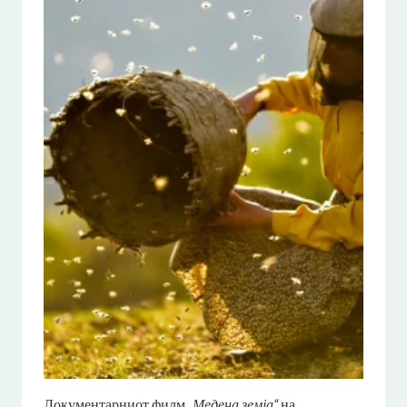
Документарниот филм
„Медена земја“
на