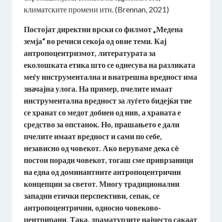
климатските промени итн. (Brennan, 2021)
Постојат директни врски со филмот „Медена
земја“ во речиси секоја од овие теми. Кај
антропоцентризмот, литературата за
еколошката етика што се однесува на разликата
меѓу инструментална и внатрешна вредност има
значајна улога. На пример, пчелите имаат
инструментална вредност за луѓето бидејќи тие
се хранат со медот добиен од нив, а храната е
средство за опстанок. Но, прашањето е дали
пчелите имаат вредност и сами по себе,
независно од човекот. Ако веруваме дека сè
постои поради човекот, тогаш сме приврзаници
на една од доминантните антропоцентрични
концепции за светот. Многу традиционални
западни етички перспективи, сепак, се
антропоцентрични, односно човеково-
центрирани. Така, драматурзите најчесто сакаат