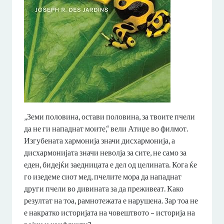
„Земи половина, остави половина, за твоите пчели
да не ги нападнат моите,“ вели Атиџе во филмот.
Изгубената хармонија значи дисхармонија, а
дисхармонијата значи неволја за сите, не само за
еден, бидејќи заедницата е дел од целината. Кога ќе
го изедеме сиот мед, пчелите мора да нападнат
други пчели во дивината за да преживеат. Како
резултат на тоа, рамнотежата е нарушена. Зар тоа не
е накратко историјата на човештвото – историја на