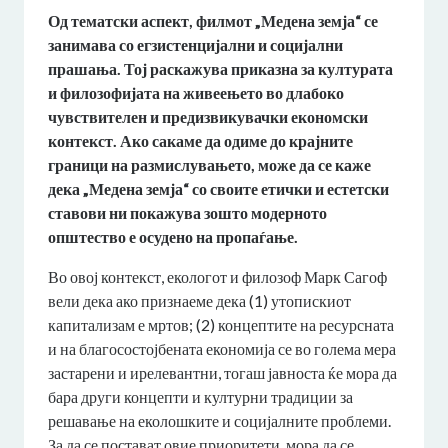
Од тематски аспект, филмот „Медена земја“ се
занимава со егзистенцијални и социјални
прашања. Тој раскажува приказна за културата
и филозофијата на живеењето во длабоко
чувствителен и предизвикувачки економски
контекст. Ако сакаме да одиме до крајните
граници на размислувањето, може да се каже
дека „Медена земја“ со своите етички и естетски
ставови ни покажува зошто модерното
општество е осудено на пропаѓање.
Во овој контекст, екологот и филозоф Марк Сагоф
вели дека ако признаеме дека (1) утопискиот
капитализам е мртов; (2) концептите на ресурсната
и на благосостојбената економија се во голема мера
застарени и ирелевантни, тогаш јавноста ќе мора да
бара други концепти и културни традиции за
решавање на еколошките и социјалните проблеми.
За да се постават овие приоритети, мора да се