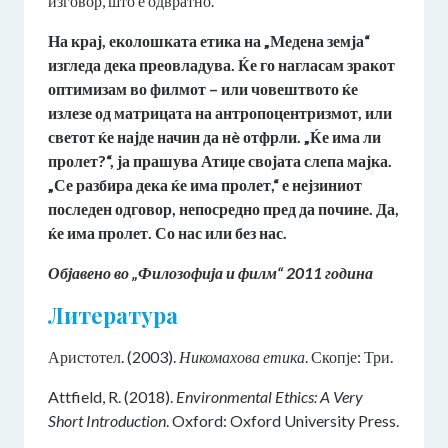
изговор, што е одвратно.
На крај, еколошката етика на „Медена земја“
изгледа дека преовладува. Ќе го нагласам зракот
оптимизам во филмот – или човештвото ќе
излезе од матрицата на антропоцентризмот, или
светот ќе најде начин да нè отфрли. „Ќе има ли
пролет?“, ја прашува Атиџе својата слепа мајка.
„Се разбира дека ќе има пролет,“ е нејзиниот
последен одговор, непосредно пред да почине. Да,
ќе има пролет. Со нас или без нас.
Објавено во „Филозофија и филм“ 2011 година
Литература
Аристотел. (2003).
Никомахова етика
. Скопје: Три.
Attfield, R. (2018).
Environmental Ethics: A Very
Short Introduction
. Oxford: Oxford University Press.