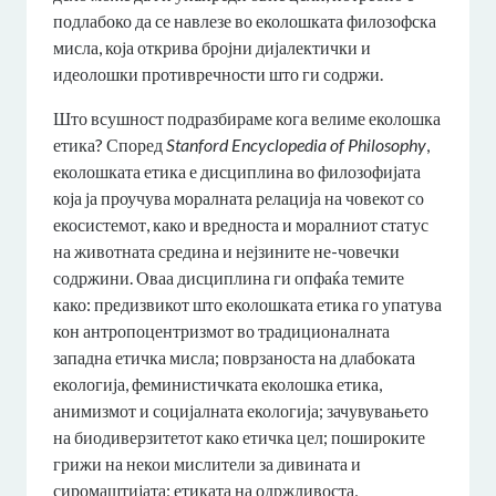
подлабоко да се навлезе во еколошката филозофска
мисла, која открива бројни дијалектички и
идеолошки противречности што ги содржи.
Што всушност подразбираме кога велиме еколошка
етика? Според
Stanford Encyclopedia of Philosophy
,
еколошката етика е дисциплина во филозофијата
која ја проучува моралната релација на човекот со
екосистемот, како и вредноста и моралниот статус
на животната средина и нејзините не-човечки
содржини. Оваа дисциплина ги опфаќа темите
како: предизвикот што еколошката етика го упатува
кон антропоцентризмот во традиционалната
западна етичка мисла; поврзаноста на длабоката
екологија, феминистичката еколошка етика,
анимизмот и социјалната екологија; зачувувањето
на биодиверзитетот како етичка цел; пошироките
грижи на некои мислители за дивината и
сиромаштијата; етиката на одржливоста,