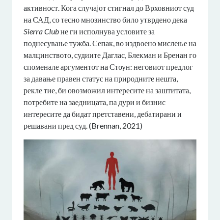
активност. Кога случајот стигнал до Врховниот суд
на САД, со тесно мнозинство било утврдено дека
Sierra Club
не ги исполнува условите за
поднесување тужба. Сепак, во издвоено мислење на
малцинството, судиите Даглас, Блекман и Бренан го
споменале аргументот на Стоун: неговиот предлог
за давање правен статус на природните нешта,
рекле тие, би овозможил интересите на заштитата,
потребите на заедницата, па дури и бизнис
интересите да бидат претставени, дебатирани и
решавани пред суд. (Brennan, 2021)