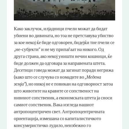
Како заклучок, илјадници пчели можат да бидат
убиени во дивината, но тоа не претставува убиство
за кое некој ќе биде одговорен, бидејќи тие пчели се
„не-субјекти“ и не му припаѓаат на никого. Од
друга страна, ако некој уништи нечии кошници, ќе
биде должен да одговара за направената штета.
Десетици говеда можат да загинат поради негрижа
(како што се случува со номадите во
„Медена
земја“
), но никој не е повикан на одговорност затоа
што животите на кравите се сопственост на
нивниот сопственик, а економската штета ја сноси
самиот сопственик. Вака изгледа нашиот
антропоцентричен свет. Антропоцентричната
ориентација, измешана со капиталистичкото
консумеристичко лудило, неизбежно го