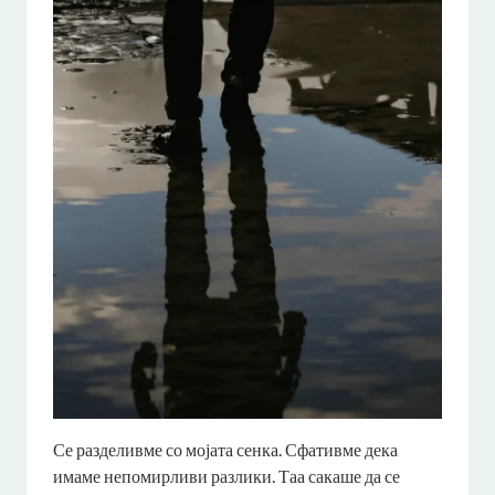
Се разделивме со мојата сенка. Сфативме дека
имаме непомирливи разлики. Таа сакаше да се