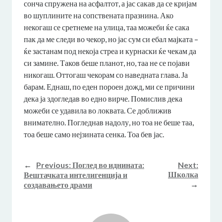
сонча спружена на асфалтот, а јас сакав да се кријам
во шуплините на сопствената празнина. Ако
некогаш се сретнеме на улица, таа можеби ќе сака
пак да ме следи во чекор, но јас сум си ебал мајката –
ќе застанам под некоја стреа и курнаски ќе чекам да
си замине. Таков беше планот, но, таа не се појави
никогаш. Оттогаш чекорам со наведната глава. Ја
барам. Еднаш, по еден пороен дожд, ми се причини
дека ја здогледав во едно вирче. Помислив дека
можеби се удавила во локвата. Се доближив
внимателно. Погледнав надолу, но тоа не беше таа,
тоа беше само нејзината сенка. Тоа бев јас.
←
Previous:
Поглед во иднината:
Next:
Школка
Вештачката интелигенција и
→
создавањето драми