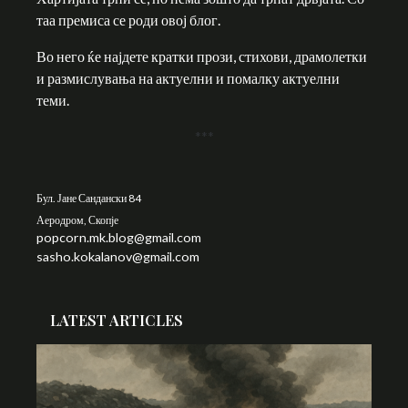
таа премиса се роди овој блог.
Во него ќе најдете кратки прози, стихови, драмолетки
и размислувања на актуелни и помалку актуелни
теми.
***
Бул. Јане Сандански 84
Аеродром, Скопје
popcorn.mk.blog@gmail.com
sasho.kokalanov@gmail.com
LATEST ARTICLES