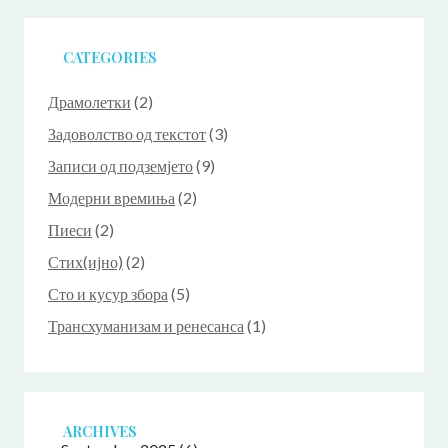
CATEGORIES
Драмолетки
(2)
Задоволство од текстот
(3)
Записи од подземјето
(9)
Модерни времиња
(2)
Пиеси
(2)
Стих(ијно)
(2)
Сто и кусур збора
(5)
Трансхуманизам и ренесанса
(1)
ARCHIVES