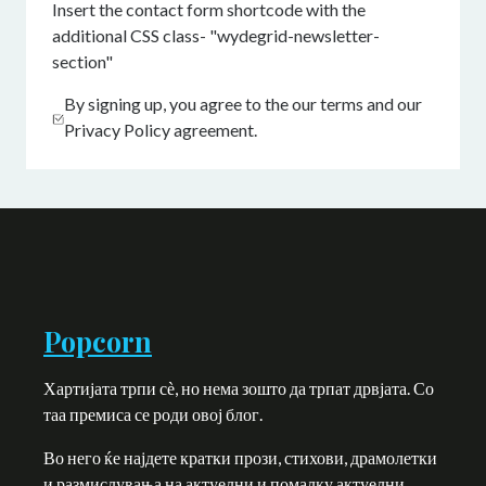
Insert the contact form shortcode with the
additional CSS class- "wydegrid-newsletter-
section"
By signing up, you agree to the our terms and our
Privacy Policy agreement.
Popcorn
Хартијата трпи сѐ, но нема зошто да трпат дрвјата. Со
таа премиса се роди овој блог.
Во него ќе најдете кратки прози, стихови, драмолетки
и размислувања на актуелни и помалку актуелни