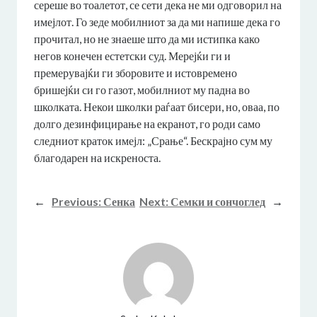
сереше во тоалетот, се сети дека не ми одговорил на
имејлот. Го зеде мобилниот за да ми напише дека го
прочитал, но не знаеше што да ми истипка како
негов конечен естетски суд. Мерејќи ги и
премерувајќи ги зборовите и истовремено
бришејќи си го газот, мобилниот му падна во
школката. Некои школки раѓаат бисери, но, оваа, по
долго дезинфицирање на екранот, го роди само
следниот краток имејл: „Срање“. Бескрајно сум му
благодарен на искреноста.
←
Previous:
Сенка
Next:
Семки и сончоглед
→