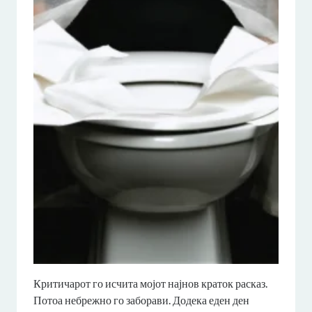
Критичарот го исчита мојот најнов краток расказ.
Потоа небрежно го заборави. Додека еден ден