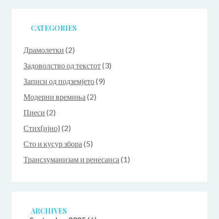
CATEGORIES
Драмолетки
(2)
Задоволство од текстот
(3)
Записи од подземјето
(9)
Модерни времиња
(2)
Пиеси
(2)
Стих(ијно)
(2)
Сто и кусур збора
(5)
Трансхуманизам и ренесанса
(1)
ARCHIVES