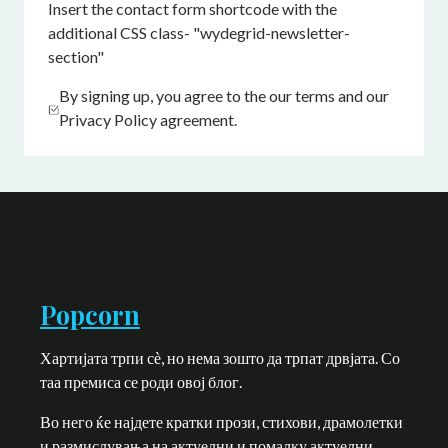
Insert the contact form shortcode with the
additional CSS class- "wydegrid-newsletter-
section"
By signing up, you agree to the our terms and our
Privacy Policy agreement.
Popcorn
Хартијата трпи сѐ, но нема зошто да трпат дрвјата. Со
таа премиса се роди овој блог.
Во него ќе најдете кратки прози, стихови, драмолетки
и размислувања на актуелни и помалку актуелни