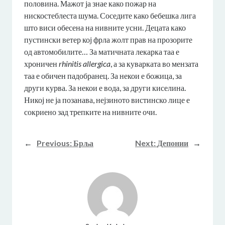
половина. Мажот ја знае како пожар на
нискостеблеста шума. Соседите како бебешка лига
што виси обесена на нивните усни. Децата како
пустински ветер кој фрла жолт прав на прозорите
од автомобилите… За матичната лекарка таа е
хроничен
rhinitis allergica
, а за куварката во мензата
таа е обичен падобранец. За некои е божица, за
други курва. За некои е вода, за други киселина.
Никој не ја позанава, нејзиното вистинско лице е
сокриено зад трепките на нивните очи.
←
Previous:
Брља
Next:
Депонии
→