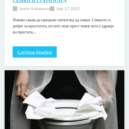
Sasho Kokalanov
Sep 17, 2025
Повеќе сакам да грицкам сончоглед од семки. Семките се
добри за простатата, но што знае прост човек што е здравје
на простата.…
:
Continue Reading
С
е
м
к
и
и
с
о
н
ч
о
г
л