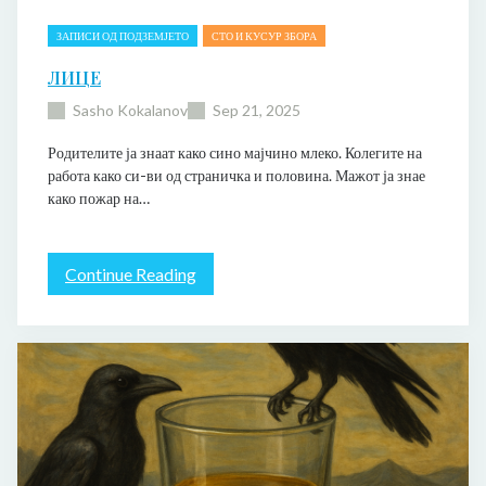
ЗАПИСИ ОД ПОДЗЕМЈЕТО
СТО И КУСУР ЗБОРА
ЛИЦЕ
Sasho Kokalanov
Sep 21, 2025
Родителите ја знаат како сино мајчино млеко. Колегите на
работа како си-ви од страничка и половина. Мажот ја знае
како пожар на…
:
Continue Reading
Л
и
ц
е