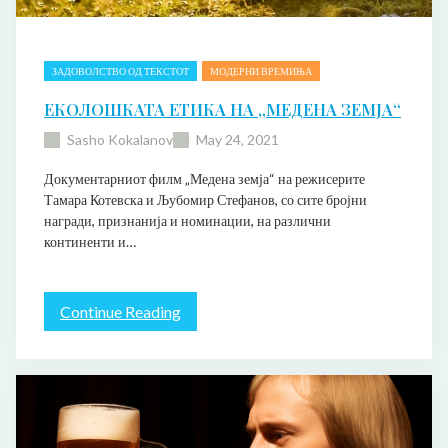
е
т
а
о
т
д
а
р
ЗАДОВОЛСТВО ОД ТЕКСТОТ
МОДЕРНИ ВРЕМИЊА
р
а
ЕКОЛОШКАТА ЕТИКА НА „МЕДЕНА ЗЕМЈА“
о
м
т
и
Sasho Kokalanov
May 24, 2021
д
а
Документарниот филм „Медена земја“ на режисерите
с
Тамара Котевска и Љубомир Стефанов, со сите бројни
е
награди, признанија и номинации, на различни
д
континенти и…
е
п
о
л
:
Continue Reading
Е
и
к
т
о
и
л
з
о
и
ш
р