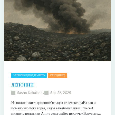
ЗАПИСИ ОД ПОДЗЕМЈЕТО
СТИХ(ИЈНО)
ДЕПОНИИ
Sasho Kokalanov
Sep 26, 2025
На политичките депонииОтпадот се селектираНа зло и
помало зло Кога горат, чадот е безбоенКакви што сеИ
нивните политики А ние секогашБез исклучокВеруваме…