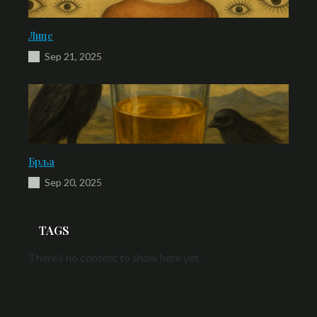
Лице
Sep 21, 2025
Брља
Sep 20, 2025
TAGS
There’s no content to show here yet.