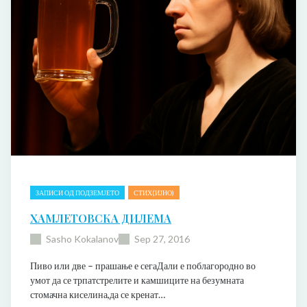
к
а
а
т
а
е
т
и
к
а
н
а
„
М
е
д
ЗАПИСИ ОД ПОДЗЕМЈЕТО
СТИХ(ИЈНО)
е
ХАМЛЕТОВСКА ДИЛЕМА
н
а
Sasho Kokalanov
Sep 27, 2016
з
е
Пиво или две – прашање е сегаДали е поблагородно во
м
умот да се трпатстрелите и камшиците на безумната
ј
стомачна киселина,да се кренат…
а