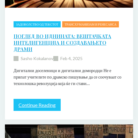
ЗАДОВОЛСТВО ОД ТЕКСТОТ
ТРАНСХУМАНИЗАМ И РЕНЕСАНСА
ПОГЛЕД ВО ИДНИНАТА: ВЕШТАЧКАТА
ИНТЕЛИГЕНЦИЈА И СОЗДАВАЊЕТО
ДРАМИ
Sasho Kokalanov
Feb 4, 2025
Дигитални доселеници и дигитални домородци Не е
првпат учителите по драмско пишување да се соочуваат со
технолошка револуција која ќе ги стави…
:
Continue Reading
П
о
г
л
е