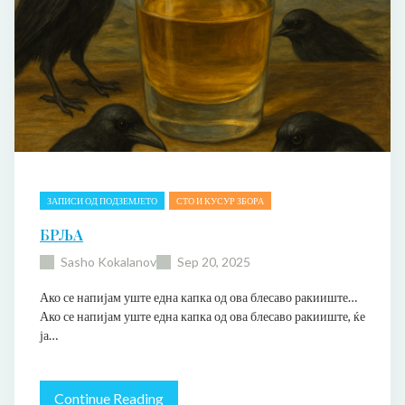
ЗАПИСИ ОД ПОДЗЕМЈЕТО
СТО И КУСУР ЗБОРА
БРЉА
Sasho Kokalanov
Sep 20, 2025
Ако се напијам уште една капка од ова блесаво ракииште…
Ако се напијам уште една капка од ова блесаво ракииште, ќе
ја…
:
Continue Reading