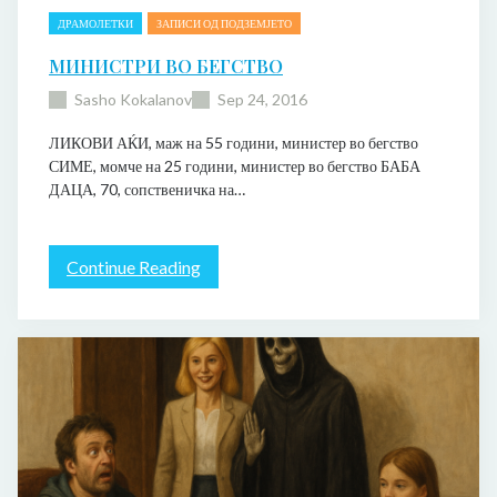
ДРАМОЛЕТКИ
ЗАПИСИ ОД ПОДЗЕМЈЕТО
МИНИСТРИ ВО БЕГСТВО
Sasho Kokalanov
Sep 24, 2016
ЛИКОВИ АЌИ, маж на 55 години, министер во бегство
СИМЕ, момче на 25 години, министер во бегство БАБА
ДАЦА, 70, сопственичка на…
:
Continue Reading
М
и
н
и
с
т
р
и
в
о