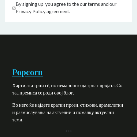
By signing up, you agree to the our terms and our
Privacy Policy agreement.
Popcorn
Хартијата трпи сѐ, но нема зошто да трпат дрвјата. Со
таа премиса се роди овој блог.
Во него ќе најдете кратки прози, стихови, драмолетки
и размислувања на актуелни и помалку актуелни
теми.
***