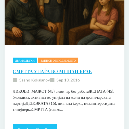
б
е
г
с
т
в
о
ДРАМОЛЕТКИ
ЗАПИСИ ОД ПОДЗЕМЈЕТО
СМРТТА УПАЃА ВО МЕШАН БРАК
Sasho Kokalanov
Sep 10, 2016
ЛИКОВИ: МАЖОТ (45), левичар без работаЖЕНАТА (45),
блондика, активист во унијата на жени на десничарската
партијаДЕВОЈКАТА (15), нивната ќерка, незаинтересирана
тинејџеркаСМРТТА (тешко…