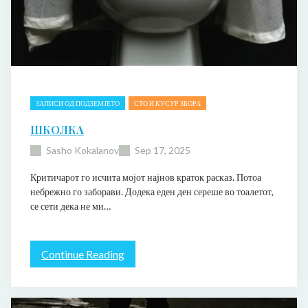
е
д
ЗАПИСИ ОД ПОДЗЕМЈЕТО
СТО И КУСУР ЗБОРА
ШКОЛКА
Sasho Kokalanov
Sep 17, 2025
Критичарот го исчита мојот најнов краток расказ. Потоа
небрежно го заборави. Додека еден ден сереше во тоалетот,
се сети дека не ми…
:
Continue Reading
Ш
к
о
л