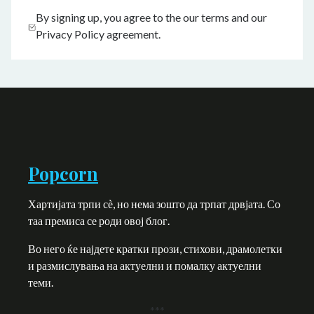
By signing up, you agree to the our terms and our
Privacy Policy agreement.
Popcorn
Хартијата трпи сѐ, но нема зошто да трпат дрвјата. Со
таа премиса се роди овој блог.
Во него ќе најдете кратки прози, стихови, драмолетки
и размислувања на актуелни и помалку актуелни
теми.
***