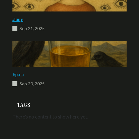
Лице
Sep 21, 2025
Брља
Sep 20, 2025
TAGS
There’s no content to show here yet.