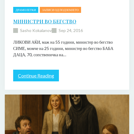
ДРАМОЛЕТКИ
ЗАПИСИ ОД ПОДЗЕМЈЕТО
МИНИСТРИ ВО БЕГСТВО
Sasho Kokalanov
Sep 24, 2016
ЛИКОВИ АЌИ, маж на 55 години, министер во бегство
СИМЕ, момче на 25 години, министер во бегство БАБА
ДАЦА, 70, сопственичка на…
:
Continue Reading
М
и
н
и
с
т
р
и
в