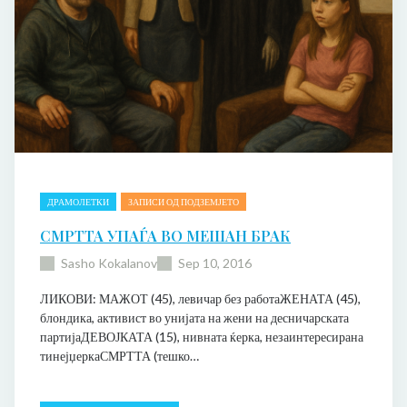
о
б
е
г
с
т
в
о
ДРАМОЛЕТКИ
ЗАПИСИ ОД ПОДЗЕМЈЕТО
СМРТТА УПАЃА ВО МЕШАН БРАК
Sasho Kokalanov
Sep 10, 2016
ЛИКОВИ: МАЖОТ (45), левичар без работаЖЕНАТА (45),
блондика, активист во унијата на жени на десничарската
партијаДЕВОЈКАТА (15), нивната ќерка, незаинтересирана
тинејџеркаСМРТТА (тешко…