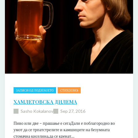
ЗАПИСИ ОД ПОДЗЕМЈЕТО
СТИХ(ИЈНО)
ХАМЛЕТОВСКА ДИЛЕМА
Sasho Kokalanov
Sep 27, 2016
Пиво или две – прашање е сегаДали е поблагородно во
умот да се трпатстрелите и камшиците на безумната
стомачна киселина,да се кренат…