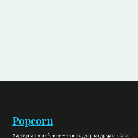
Popcorn
Хартијата трпи сѐ, но нема зошто да трпат дрвјата. Со таа