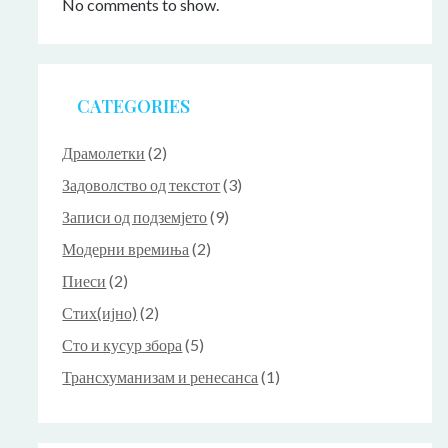
No comments to show.
CATEGORIES
Драмолетки
(2)
Задоволство од текстот
(3)
Записи од подземјето
(9)
Модерни времиња
(2)
Пиеси
(2)
Стих(ијно)
(2)
Сто и кусур збора
(5)
Трансхуманизам и ренесанса
(1)