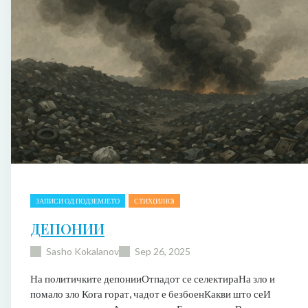
ЗАПИСИ ОД ПОДЗЕМЈЕТО
СТИХ(ИЈНО)
ДЕПОНИИ
Sasho Kokalanov
Sep 26, 2025
На политичките депонииОтпадот се селектираНа зло и
помало зло Кога горат, чадот е безбоенКакви што сеИ