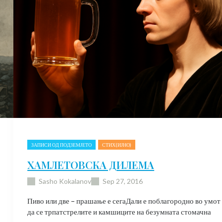
ЗАПИСИ ОД ПОДЗЕМЈЕТО
СТИХ(ИЈНО)
ХАМЛЕТОВСКА ДИЛЕМА
Sasho Kokalanov
Sep 27, 2016
Пиво или две – прашање е сегаДали е поблагородно во умот
да се трпатстрелите и камшиците на безумната стомачна