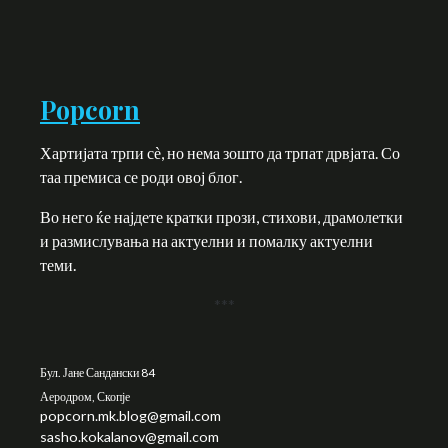
Popcorn
Хартијата трпи сѐ, но нема зошто да трпат дрвјата. Со
таа премиса се роди овој блог.
Во него ќе најдете кратки прози, стихови, драмолетки
и размислувања на актуелни и помалку актуелни
теми.
***
Бул. Јане Сандански 84
Аеродром, Скопје
popcorn.mk.blog@gmail.com
sasho.kokalanov@gmail.com