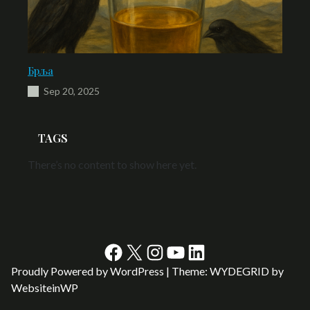
Брља
Sep 20, 2025
TAGS
There’s no content to show here yet.
Facebook
X
Instagram
YouTube
LinkedIn
Proudly Powered by WordPress | Theme: WYDEGRID by
WebsiteinWP