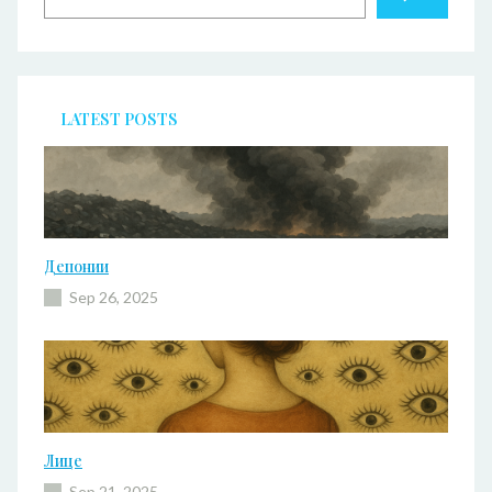
a
r
c
h
LATEST POSTS
Депонии
Sep 26, 2025
Лице
Sep 21, 2025